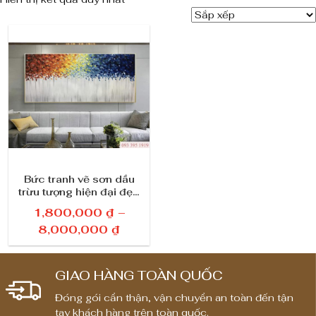
Bức tranh vẽ sơn dầu
trừu tượng hiện đại đẹp
3D treo tường phòng
1,800,000
₫
–
khách 222
K
8,000,000
₫
h
o
GIAO HÀNG TOÀN QUỐC
ả
n
Đóng gói cẩn thận, vận chuyển an toàn đến tận
tay khách hàng trên toàn quốc.
g