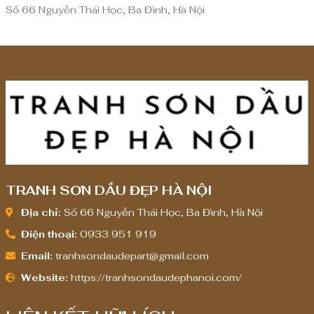
ế
Số 66 Nguyễn Thái Học, Ba Đình, Hà Nội
n
8
,
0
0
0
,
0
0
0
TRANH SƠN DẦU ĐẸP HÀ NỘI
₫
Địa chỉ:
Số 66 Nguyễn Thái Học, Ba Đình, Hà Nội
Điện thoại:
0933 951 919
Email:
tranhsondaudepart@gmail.com
Website:
https://tranhsondaudephanoi.com/