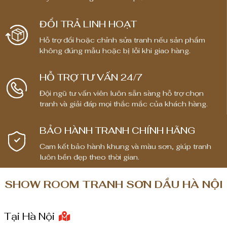
g
i
ĐỔI TRẢ LINH HOẠT
á
Hỗ trợ đổi hoặc chỉnh sửa tranh nếu sản phẩm
:
không đúng mẫu hoặc bị lỗi khi giao hàng.
t
ừ
HỖ TRỢ TƯ VẤN 24/7
1
Đội ngũ tư vấn viên luôn sẵn sàng hỗ trợ chọn
,
tranh và giải đáp mọi thắc mắc của khách hàng.
8
0
BẢO HÀNH TRANH CHÍNH HÃNG
0
,
Cam kết bảo hành khung và màu sơn, giúp tranh
0
luôn bền đẹp theo thời gian.
0
0
SHOW ROOM TRANH SƠN DẦU HÀ NỘI
₫
Tại Hà Nội
đ