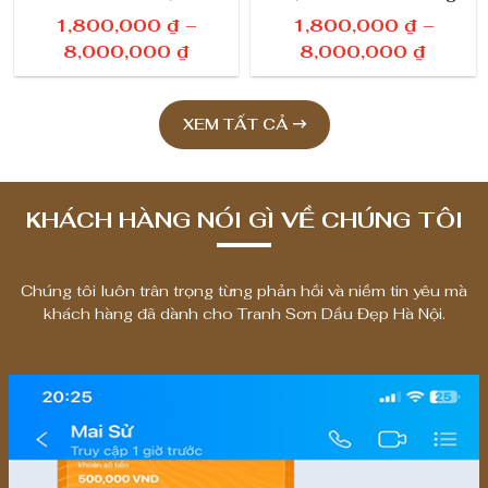
cây bên suối 23
cảnh đẹp 59
0
0
1,800,000
₫
–
1,800,000
₫
–
0
0
K
K
8,000,000
₫
8,000,000
₫
h
h
₫
₫
o
o
đ
đ
XEM TẤT CẢ
ả
ả
ế
ế
n
n
n
n
g
g
8
8
g
g
KHÁCH HÀNG NÓI GÌ VỀ CHÚNG TÔI
,
,
i
i
0
0
á
á
0
0
:
:
Chúng tôi luôn trân trọng từng phản hồi và niềm tin yêu mà
0
0
t
t
khách hàng đã dành cho Tranh Sơn Dầu Đẹp Hà Nội.
,
,
ừ
ừ
0
0
1
1
0
0
,
,
0
0
8
8
0
0
₫
₫
0
0