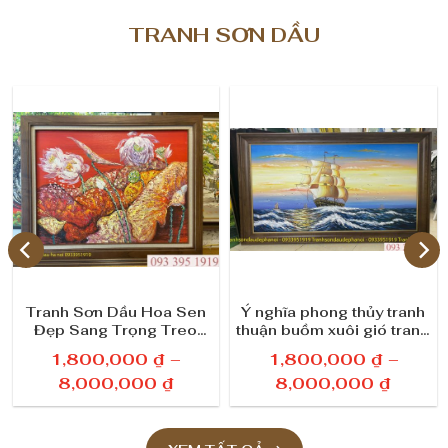
TRANH SƠN DẦU
Ý nghĩa phong thủy tranh
Tranh sơn dầu phong
thuận buồm xuôi gió trang
cảnh tây bắc, bức tranh
trí không gian làm việc
ruộng bậc thang đẹp cao
1,800,000
₫
–
1,800,000
₫
–
cấp
K
K
8,000,000
₫
8,000,000
₫
h
h
o
o