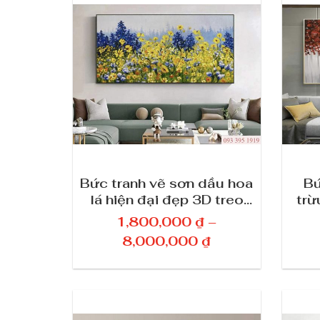
Bức tranh vẽ sơn dầu hoa
Bứ
lá hiện đại đẹp 3D treo
trừ
tường nghệ thuật 689
3
1,800,000
₫
–
K
8,000,000
₫
h
o
ả
n