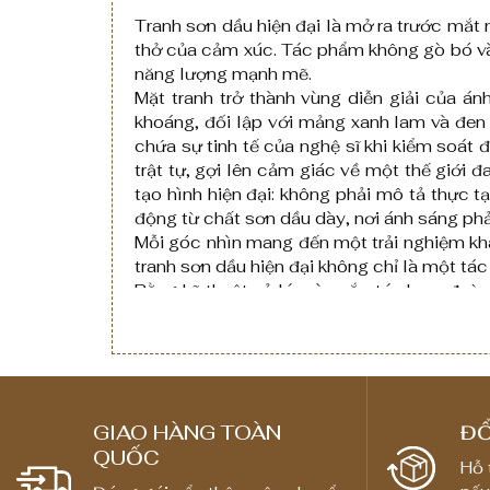
₫
g
Tranh sơn dầu hiện đại là mở ra trước mắt
đ
i
thở của cảm xúc. Tác phẩm không gò bó và
ế
á
năng lượng mạnh mẽ.
n
:
Mặt tranh trở thành vùng diễn giải của 
khoáng, đối lập với mảng xanh lam và đen 
8
t
chứa sự tinh tế của nghệ sĩ khi kiểm soát 
,
ừ
trật tự, gợi lên cảm giác về một thế giới 
0
1
tạo hình hiện đại: không phải mô tả thực t
0
,
động từ chất sơn dầu dày, nơi ánh sáng ph
0
Mỗi góc nhìn mang đến một trải nghiệm khác
8
tranh sơn dầu hiện đại không chỉ là một tá
,
0
Bằng kỹ thuật xử lý màu sắc táo bạo, đường
0
0
phóng. Nó không diễn giải một câu chuyện
0
,
tưởng tượng. Đó là vẻ đẹp của hội họa đươ
0
0
trong chiếc khung nhỏ bé của bức tranh.
0
₫
0
GIAO HÀNG TOÀN
ĐỔ
QUỐC
Hỗ 
₫