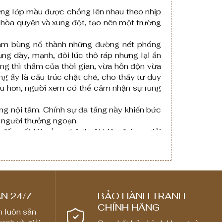
₫
g
từng lớp màu được chồng lên nhau theo nhịp
đ
i
hòa quyện và xung đột, tạo nên một trường
ế
á
n
:
 cam bùng nổ thành những đường nét phóng
ng dày, mạnh, đôi lúc thô ráp nhưng lại ẩn
8
t
ếng thì thầm của thời gian, vừa hỗn độn vừa
,
ừ
ng ấy là cấu trúc chặt chẽ, cho thấy tư duy
0
1
 lâu hơn, người xem có thể cảm nhận sự rung
0
,
0
ặng nội tâm. Chính sự đa tầng này khiến bức
8
à người thưởng ngoạn.
,
0
ến cốt lõi của nghệ thuật hiện đại: sự giải
0
0
ựa vào những gì họ nhìn thấy, cảm nhận và
0
,
gười xem là một lữ khách khám phá thế giới
0
0
0
₫
0
N 24/7
BẢO HÀNH TRANH
CHÍNH HÃNG
n luôn sẵn
₫