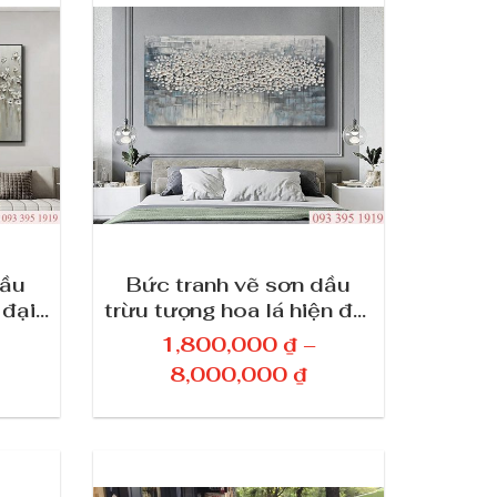
dầu
Bức tranh vẽ sơn dầu
 đại
trừu tượng hoa lá hiện đại
cao
đẹp 3D treo tường trang
1,800,000
₫
–
trí 128
K
8,000,000
₫
h
o
ả
n