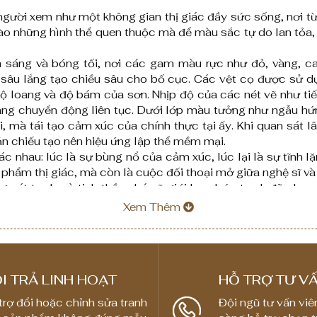
₫
₫
g
g
 người xem như một không gian thị giác đầy sức sống, nơi 
đ
đ
i
i
o những hình thể quen thuộc mà để màu sắc tự do lan tỏa, 
ế
ế
á
á
n
n
:
:
ánh sáng và bóng tối, nơi các gam màu rực như đỏ, vàng,
sâu lắng tạo chiều sâu cho bố cục. Các vệt cọ được sử dụ
8
8
t
t
độ loang và độ bám của sơn. Nhịp độ của các nét vẽ như ti
,
,
ừ
ừ
đang chuyển động liên tục. Dưới lớp màu tưởng như ngẫu hứ
0
0
1
1
ại, mà tái tạo cảm xúc của chính thực tại ấy. Khi quan sát
0
0
,
,
ản chiếu tạo nên hiệu ứng lập thể mềm mại.
0
0
 nhau: lúc là sự bùng nổ của cảm xúc, lúc lại là sự tĩnh l
8
8
c phẩm thị giác, mà còn là cuộc đối thoại mở giữa nghệ sĩ v
,
,
0
0
 nét tự do và tinh thần phá vỡ giới hạn, bức tranh đã chạm đ
0
0
0
0
 cụ thể, mà để người xem tự viết câu chuyện của mình, d
Xem Thêm
0
0
,
,
ng đại – nơi mỗi tác phẩm là một vũ trụ cảm xúc, và mỗi n
0
0
0
0
0
0
₫
₫
0
0
I TRẢ LINH HOẠT
HỖ TRỢ TƯ VẤ
trợ đổi hoặc chỉnh sửa tranh
Đội ngũ tư vấn viê
₫
₫