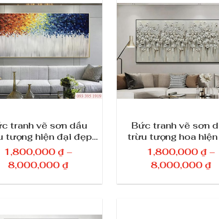
c tranh vẽ sơn dầu
Bức tranh vẽ sơn 
u tượng hiện đại đẹp
trừu tượng hoa hiện
D treo tường phòng
đẹp 3D treo tường 
1,800,000
₫
–
1,800,000
₫
–
khách 222
cấp 678
K
K
8,000,000
₫
8,000,000
₫
h
h
o
o
ả
ả
n
n