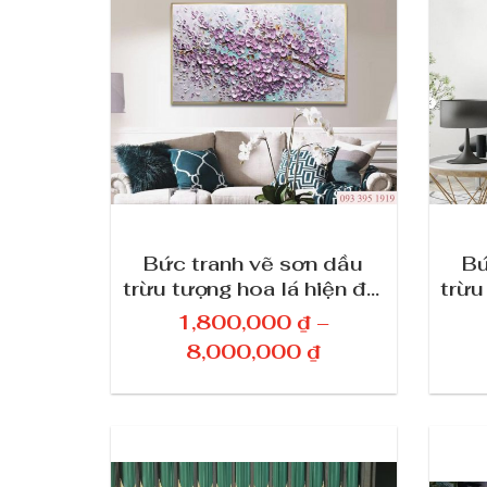
g
g
i
á
:
t
ừ
1
,
Bức tranh vẽ sơn dầu
Bứ
trừu tượng hoa lá hiện đại
trừu
8
đẹp 3D treo tường trang
đẹp
0
1,800,000
₫
–
trí 229
0
K
8,000,000
₫
,
h
0
o
0
ả
0
n