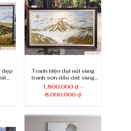
g
g
i
á
:
t
ừ
1
,
g đẹp
Tranh hiện đại núi vàng
dát
tranh sơn dầu dát vàng
8
phong thủy
0
1,800,000
₫
–
0
K
8,000,000
₫
,
h
0
o
0
ả
0
n