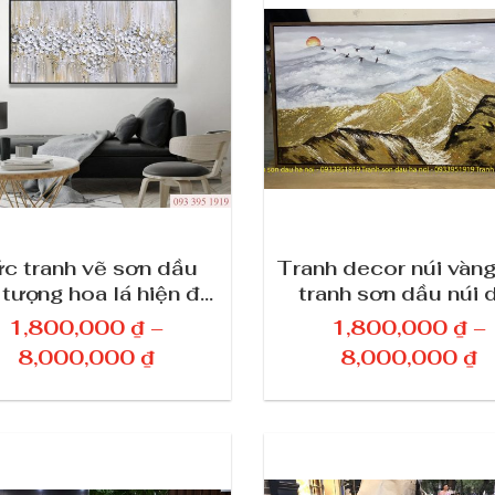
g
g
g
g
i
i
á
á
:
:
t
t
ừ
ừ
1
1
,
,
c tranh vẽ sơn dầu
Tranh decor núi vàn
 tượng hoa lá hiện đại
tranh sơn dầu núi 
8
8
 3D treo tường trang
vàng phong thủy
0
0
1,800,000
₫
–
1,800,000
₫
–
trí 623
0
0
K
K
8,000,000
₫
8,000,000
₫
,
,
h
h
0
0
o
o
0
0
ả
ả
0
0
n
n