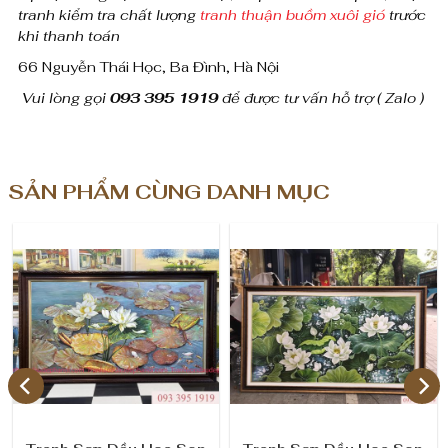
ệ
tranh kiểm tra chất lượng
tranh thuận buồm xuôi gió
trước
khi thanh toán
n
66 Nguyễn Thái Học, Ba Đình, Hà Nội
đ
Vui lòng gọi
093 395 1919
để được tư vấn hỗ trợ ( Zalo )
ạ
i
s
SẢN PHẨM CÙNG DANH MỤC
a
n
g
t
r
ọ
n