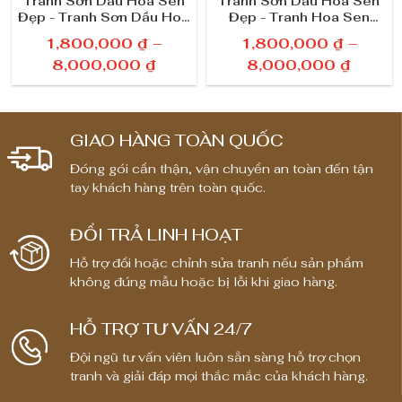
Tranh Sơn Dầu Hoa Sen
Tranh Sơn Dầu Hoa Sen
Đẹp - Tranh Sơn Dầu Hoa
Đẹp - Tranh Hoa Sen
g
Sen Hiện Đại
Treo Phòng Khách
1,800,000
₫
–
1,800,000
₫
–
1
K
K
8,000,000
₫
8,000,000
₫
h
h
2
o
o
s
ả
ả
GIAO HÀNG TOÀN QUỐC
n
n
ố
Đóng gói cẩn thận, vận chuyển an toàn đến tận
g
g
l
tay khách hàng trên toàn quốc.
g
g
i
i
ư
ĐỔI TRẢ LINH HOẠT
á
á
ợ
:
:
Hỗ trợ đổi hoặc chỉnh sửa tranh nếu sản phẩm
t
t
n
không đúng mẫu hoặc bị lỗi khi giao hàng.
ừ
ừ
g
1
1
HỖ TRỢ TƯ VẤN 24/7
,
,
Đội ngũ tư vấn viên luôn sẵn sàng hỗ trợ chọn
8
8
tranh và giải đáp mọi thắc mắc của khách hàng.
0
0