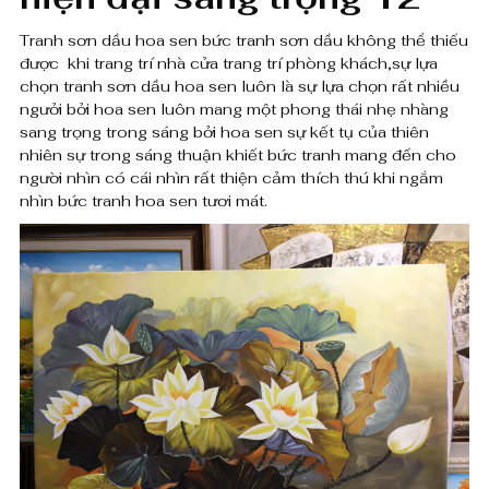
u
0
h
Tranh sơn dầu hoa sen bức tranh sơn dầu không thể thiếu
được khi trang trí nhà cửa trang trí phòng khách,sự lựa
o
chọn tranh sơn dầu hoa sen luôn là sự lựa chọn rất nhiều
₫
ngưởi bởi hoa sen luôn mang một phong thái nhẹ nhàng
a
đ
sang trọng trong sáng bởi hoa sen sự kết tụ của thiên
nhiên sự trong sáng thuận khiết bức tranh mang đến cho
s
ế
người nhìn có cái nhìn rất thiện cảm thích thú khi ngắm
n
e
nhìn bức tranh hoa sen tươi mát.
8
n
,
v
0
à
0
n
0
,
g
0
-
0
T