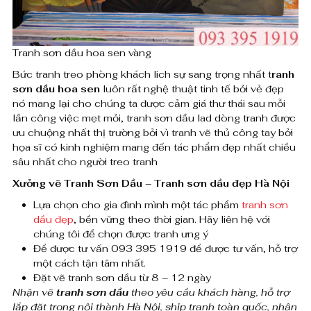
0
r
a
₫
Tranh sơn dầu hoa sen vàng
n
Bức tranh treo phòng khách lich sự sang trọng nhất t
ranh
sơn dầu hoa sen
luôn rất nghệ thuật tinh tế bởi vẻ đẹp
h
nó mang lại cho chúng ta được cảm giá thư thái sau mỗi
h
lần công việc mẹt mỏi, tranh sơn dầu lad dòng tranh được
ưu chuộng nhất thị trường bởi vì tranh vẽ thủ công tay bởi
o
họa sĩ có kinh nghiệm mang đến tác phẩm đẹp nhất chiều
sâu nhất cho người treo tranh
a
Xưởng vẽ Tranh Sơn Dầu – Tranh sơn dầu đẹp Hà Nội
s
Lựa chọn cho gia đình mình một tác phẩm
tranh sơn
e
dầu đẹp
, bền vững theo thời gian. Hãy liên hệ với
chúng tôi để chọn được tranh ưng ý
n
Để được tư vấn 093 395 1919 để được tư vấn, hỗ trợ
một cách tận tâm nhất.
h
Đặt vẽ tranh sơn dầu từ 8 – 12 ngày
i
Nhận vẽ
tranh sơn dầu
theo yêu cầu khách hàng, hỗ trợ
lắp đặt trong nội thành Hà Nội, ship tranh toàn quốc, nhận