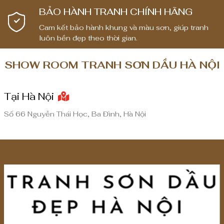
0
0
BẢO HÀNH TRANH CHÍNH HÃNG
,
,
0
0
Cam kết bảo hành khung và màu sơn, giúp tranh
luôn bền đẹp theo thời gian.
0
0
0
0
SHOW ROOM TRANH SƠN DẦU HÀ NỘI
₫
₫
đ
đ
Tại Hà Nội
ế
ế
n
n
Số 66 Nguyễn Thái Học, Ba Đình, Hà Nội
8
8
,
,
0
0
0
0
0
0
,
,
0
0
0
0
0
0