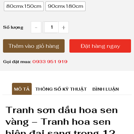
80cmx150cm
90cmx180cm
g
g
i
-
+
T
Số lượng
á
r
:
Thêm vào giỏ hàng
Đặt hàng ngay
a
t
n
ừ
Gọi đặt mua:
0933 951 919
h
1
,
s
8
MÔ TẢ
THÔNG SỐ KỸ THUẬT
BÌNH LUẬN
ơ
0
n
0
Tranh sơn dầu hoa sen
d
,
vàng – Tranh hoa sen
ầ
0
hiện đại sang trọng 12
0