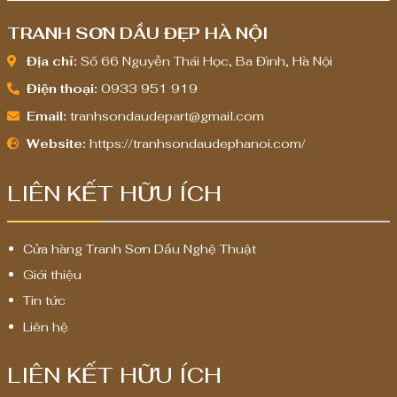
TRANH SƠN DẦU ĐẸP HÀ NỘI
₫
₫
Địa chỉ:
Số 66 Nguyễn Thái Học, Ba Đình, Hà Nội
Điện thoại:
0933 951 919
Email:
tranhsondaudepart@gmail.com
Website:
https://tranhsondaudephanoi.com/
LIÊN KẾT HỮU ÍCH
Cửa hàng Tranh Sơn Dầu Nghệ Thuật
Giới thiệu
Tin tức
Liên hệ
LIÊN KẾT HỮU ÍCH