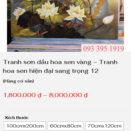
Tranh sơn dầu hoa sen vàng – Tranh
hoa sen hiện đại sang trọng 12
(Hàng có sẵn)
K
1,800,000
₫
–
8,000,000
₫
h
o
Kích thước
ả
100cmx200cm
60cmx80cm
70cmx120cm
n