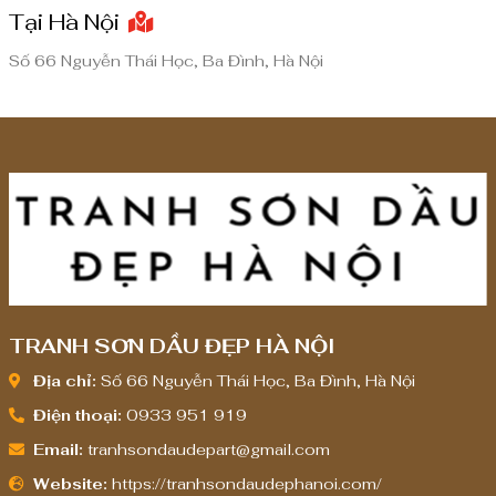
đ
đ
Tại Hà Nội
ế
ế
n
n
Số 66 Nguyễn Thái Học, Ba Đình, Hà Nội
8
8
,
,
0
0
0
0
0
0
,
,
0
0
0
0
0
0
TRANH SƠN DẦU ĐẸP HÀ NỘI
₫
₫
Địa chỉ:
Số 66 Nguyễn Thái Học, Ba Đình, Hà Nội
Điện thoại:
0933 951 919
Email:
tranhsondaudepart@gmail.com
Website:
https://tranhsondaudephanoi.com/