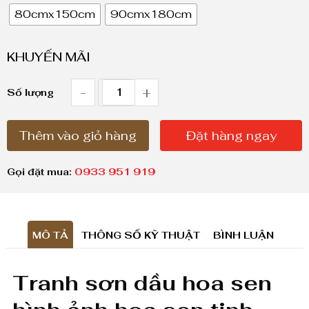
80cmx150cm
90cmx180cm
g
g
KHUYẾN MÃI
i
á
-
+
T
Số lượng
:
r
t
Thêm vào giỏ hàng
Đặt hàng ngay
ừ
a
1
n
Gọi đặt mua:
0933 951 919
,
h
8
s
0
MÔ TẢ
THÔNG SỐ KỸ THUẬT
BÌNH LUẬN
ơ
0
,
n
Tranh sơn dầu hoa sen
0
d
0