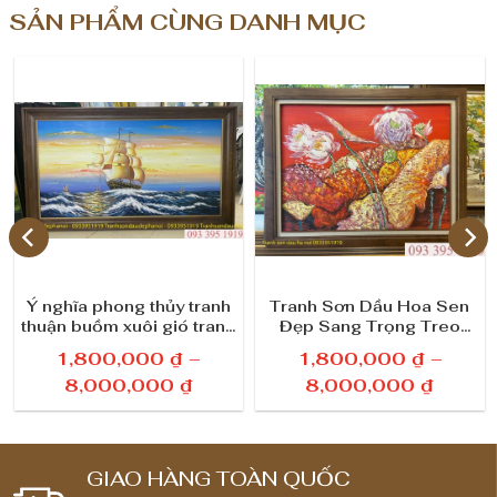
SẢN PHẨM CÙNG DANH MỤC
ế
t
s
ố
l
ư
ợ
Ý nghĩa phong thủy tranh
Tranh Sơn Dầu Hoa Sen
n
thuận buồm xuôi gió trang
Đẹp Sang Trọng Treo
trí không gian làm việc
Tường 35
g
1,800,000
₫
–
1,800,000
₫
–
K
K
8,000,000
₫
8,000,000
₫
h
h
o
o
ả
ả
GIAO HÀNG TOÀN QUỐC
n
n