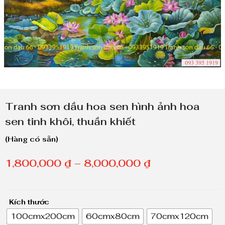
Tranh sơn dầu hoa sen hình ảnh hoa
sen tinh khôi, thuần khiết
(Hàng có sẵn)
K
1,800,000
₫
–
8,000,000
₫
h
o
Kích thước
ả
100cmx200cm
60cmx80cm
70cmx120cm
n