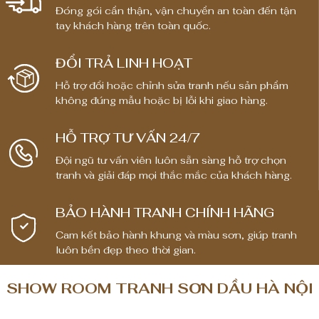
Đóng gói cẩn thận, vận chuyển an toàn đến tận
g
g
tay khách hàng trên toàn quốc.
g
g
i
i
ĐỔI TRẢ LINH HOẠT
á
á
:
:
Hỗ trợ đổi hoặc chỉnh sửa tranh nếu sản phẩm
t
t
không đúng mẫu hoặc bị lỗi khi giao hàng.
ừ
ừ
1
1
HỖ TRỢ TƯ VẤN 24/7
,
,
Đội ngũ tư vấn viên luôn sẵn sàng hỗ trợ chọn
8
8
tranh và giải đáp mọi thắc mắc của khách hàng.
0
0
0
0
BẢO HÀNH TRANH CHÍNH HÃNG
,
,
0
0
Cam kết bảo hành khung và màu sơn, giúp tranh
luôn bền đẹp theo thời gian.
0
0
0
0
SHOW ROOM TRANH SƠN DẦU HÀ NỘI
₫
₫