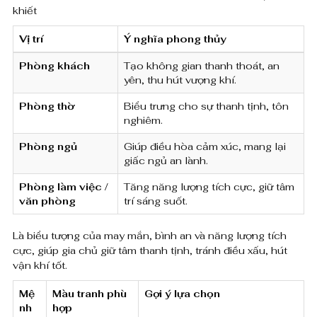
0
khiết
n
Vị trí
Ý nghĩa phong thủy
₫
h
Phòng khách
Tạo không gian thanh thoát, an
h
yên, thu hút vượng khí.
o
Phòng thờ
Biểu trưng cho sự thanh tịnh, tôn
nghiêm.
a
Phòng ngủ
Giúp điều hòa cảm xúc, mang lại
s
giấc ngủ an lành.
e
Phòng làm việc /
Tăng năng lượng tích cực, giữ tâm
n
văn phòng
trí sáng suốt.
t
Là biểu tượng của may mắn, bình an và năng lượng tích
i
cực, giúp gia chủ giữ tâm thanh tịnh, tránh điều xấu, hút
vận khí tốt.
n
Mệ
Màu tranh phù
Gợi ý lựa chọn
h
nh
hợp