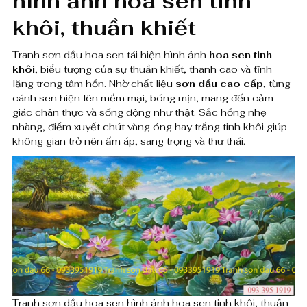
hình ảnh hoa sen tinh
ầ
0
khôi, thuần khiết
u
h
Tranh sơn dầu hoa sen tái hiện hình ảnh
hoa sen tinh
₫
khôi
, biểu tượng của sự thuần khiết, thanh cao và tĩnh
đ
o
lặng trong tâm hồn. Nhờ chất liệu
sơn dầu cao cấp
, từng
cánh sen hiện lên mềm mại, bóng mịn, mang đến cảm
ế
a
giác chân thực và sống động như thật. Sắc hồng nhẹ
n
nhàng, điểm xuyết chút vàng óng hay trắng tinh khôi giúp
s
8
không gian trở nên ấm áp, sang trọng và thư thái.
e
,
n
0
0
h
0
ì
,
n
0
h
0
ả
Tranh sơn dầu hoa sen hình ảnh hoa sen tinh khôi, thuần