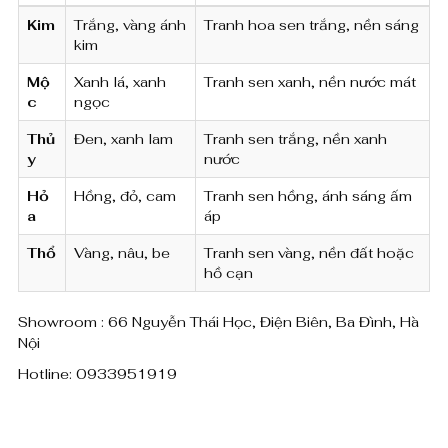
k
Kim
Trắng, vàng ánh
Tranh hoa sen trắng, nền sáng
kim
h
Mộ
Xanh lá, xanh
Tranh sen xanh, nền nước mát
ô
c
ngọc
i
Thủ
Đen, xanh lam
Tranh sen trắng, nền xanh
,
y
nước
t
Hỏ
Hồng, đỏ, cam
Tranh sen hồng, ánh sáng ấm
a
áp
h
Thổ
Vàng, nâu, be
Tranh sen vàng, nền đất hoặc
u
hồ cạn
ầ
Showroom : 66 Nguyễn Thái Học, Điện Biên, Ba Đình, Hà
n
Nội
k
Hotline: 0933951919
h
i