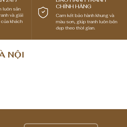
CHÍNH HÃNG
n luôn sẵn
ranh và giải
Cam kết bảo hành khung và
 của khách
màu sơn, giúp tranh luôn bền
đẹp theo thời gian.
À NỘI