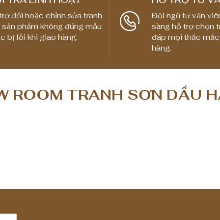
trợ đổi hoặc chỉnh sửa tranh
Đội ngũ tư vấn viê
 sản phẩm không đúng mẫu
sàng hỗ trợ chọn t
c bị lỗi khi giao hàng.
đáp mọi thắc mắc
hàng.
 ROOM TRANH SƠN DẦU H