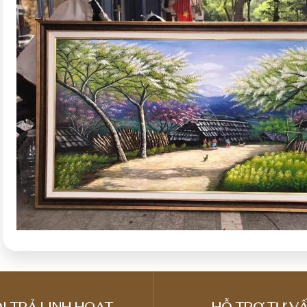
I TRẢ LINH HOẠT
HỖ TRỢ TƯ VẤ