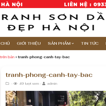
 CHỦ
GIỚI THIỆU
SẢN PHẨM
TIN TỨC
trên bản
»
tranh-phong-canh-tay-bac
tranh-phong-canh-tay-bac
-
49 lượt xem -
admin