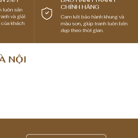
CHÍNH HÃNG
n luôn sẵn
ranh và giải
Cam kết bảo hành khung và
 của khách
màu sơn, giúp tranh luôn bền
đẹp theo thời gian.
À NỘI