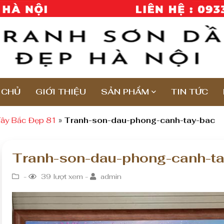
 CHỦ
GIỚI THIỆU
SẢN PHẨM
TIN TỨC
Tây Bắc Đẹp 81
»
Tranh-son-dau-phong-canh-tay-bac
Tranh-son-dau-phong-canh-t
-
39 lượt xem -
admin