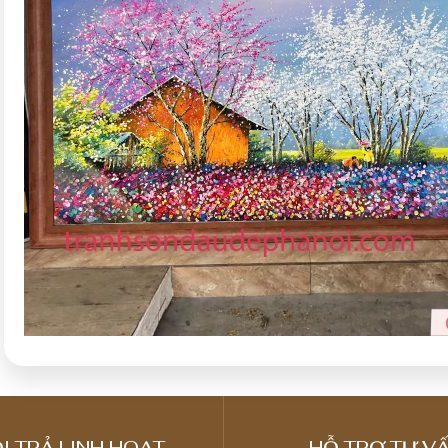
I TRẢ LINH HOẠT
HỖ TRỢ TƯ VẤ