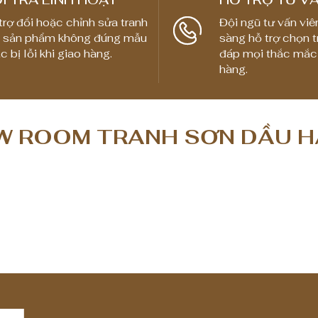
trợ đổi hoặc chỉnh sửa tranh
Đội ngũ tư vấn viê
 sản phẩm không đúng mẫu
sàng hỗ trợ chọn t
c bị lỗi khi giao hàng.
đáp mọi thắc mắc
hàng.
 ROOM TRANH SƠN DẦU H