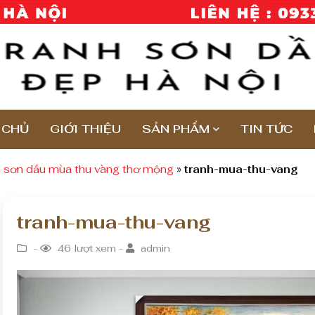
 CHỦ
GIỚI THIỆU
SẢN PHẨM
TIN TỨC
h sơn dầu mùa thu vàng thơ mộng
»
tranh-mua-thu-vang
tranh-mua-thu-vang
-
46 lượt xem -
admin