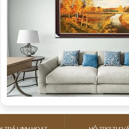
I TRẢ LINH HOẠT
HỖ TRỢ TƯ VẤ