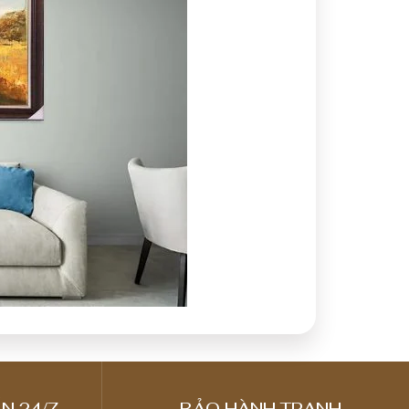
N 24/7
BẢO HÀNH TRANH