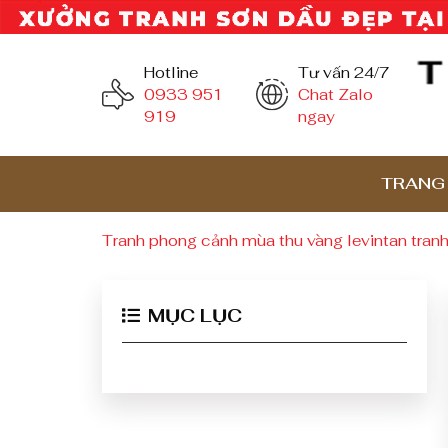
Hotline
Tư vấn 24/7
0933 951
Chat Zalo
919
ngay
TRANG
Tranh phong cảnh mùa thu vàng levintan tran
MỤC LỤC