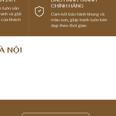
CHÍNH HÃNG
n luôn sẵn
ranh và giải
Cam kết bảo hành khung và
 của khách
màu sơn, giúp tranh luôn bền
đẹp theo thời gian.
À NỘI