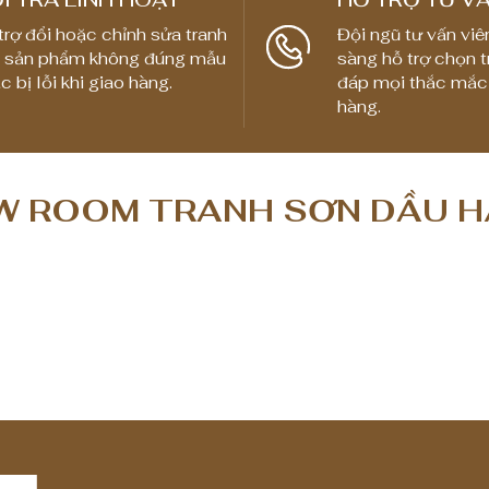
trợ đổi hoặc chỉnh sửa tranh
Đội ngũ tư vấn viê
 sản phẩm không đúng mẫu
sàng hỗ trợ chọn t
c bị lỗi khi giao hàng.
đáp mọi thắc mắc
hàng.
 ROOM TRANH SƠN DẦU H