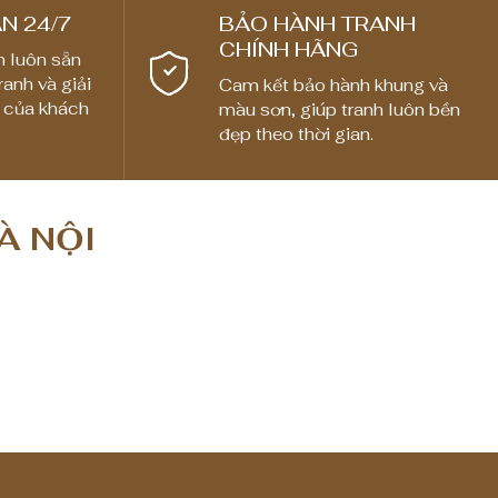
N 24/7
BẢO HÀNH TRANH
CHÍNH HÃNG
n luôn sẵn
ranh và giải
Cam kết bảo hành khung và
 của khách
màu sơn, giúp tranh luôn bền
đẹp theo thời gian.
À NỘI