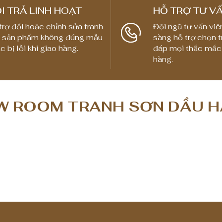
I TRẢ LINH HOẠT
HỖ TRỢ TƯ VẤ
trợ đổi hoặc chỉnh sửa tranh
Đội ngũ tư vấn viê
 sản phẩm không đúng mẫu
sàng hỗ trợ chọn t
c bị lỗi khi giao hàng.
đáp mọi thắc mắc
hàng.
 ROOM TRANH SƠN DẦU H