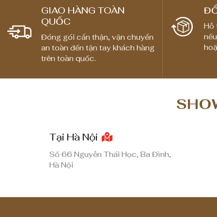
ả
GIAO HÀNG TOÀN
ĐỔ
n
QUỐC
g
Hỗ 
nếu
Đóng gói cẩn thận, vận chuyển
g
hoặ
an toàn đến tận tay khách hàng
i
trên toàn quốc.
á
:
t
SHOW
ừ
1
,
Tại Hà Nội
8
Số 66 Nguyễn Thái Học, Ba Đình,
0
Hà Nội
0
,
0
0