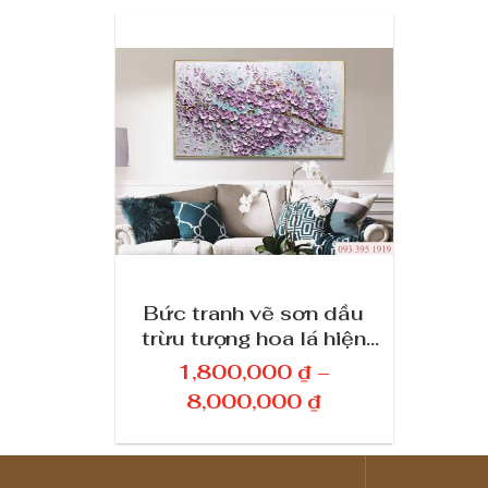
Bức tranh vẽ sơn dầu
trừu tượng hoa lá hiện
đại đẹp 3D treo tường
1,800,000
₫
–
trang trí 229
K
8,000,000
₫
h
o