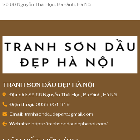
ế
Số 66 Nguyễn Thái Học, Ba Đình, Hà Nội
n
8
,
0
0
0
,
0
0
0
TRANH SƠN DẦU ĐẸP HÀ NỘI
₫
Địa chỉ:
Số 66 Nguyễn Thái Học, Ba Đình, Hà Nội
Điện thoại:
0933 951 919
Email:
tranhsondaudepart@gmail.com
Website:
https://tranhsondaudephanoi.com/