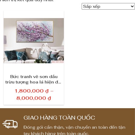
Bức tranh vẽ sơn dầu
trừu tượng hoa lá hiện đại
đẹp 3D treo tường trang
1,800,000
₫
–
trí 229
K
8,000,000
₫
h
o
GIAO HÀNG TOÀN QUỐC
ả
n
Đóng gói cẩn thận, vận chuyển an toàn đến tận
tay khách hàng trên toàn quốc.
g