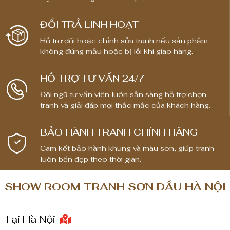
g
i
ĐỔI TRẢ LINH HOẠT
á
Hỗ trợ đổi hoặc chỉnh sửa tranh nếu sản phẩm
:
không đúng mẫu hoặc bị lỗi khi giao hàng.
t
ừ
HỖ TRỢ TƯ VẤN 24/7
1
Đội ngũ tư vấn viên luôn sẵn sàng hỗ trợ chọn
,
tranh và giải đáp mọi thắc mắc của khách hàng.
8
0
BẢO HÀNH TRANH CHÍNH HÃNG
0
,
Cam kết bảo hành khung và màu sơn, giúp tranh
0
luôn bền đẹp theo thời gian.
0
0
SHOW ROOM TRANH SƠN DẦU HÀ NỘI
₫
Tại Hà Nội
đ