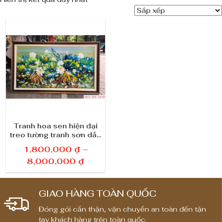
Tranh hoa sen hiện đại
treo tường tranh sơn dầu
hoa sen 3D phòng
1,800,000
₫
–
khách 112
K
8,000,000
₫
h
o
GIAO HÀNG TOÀN QUỐC
ả
n
Đóng gói cẩn thận, vận chuyển an toàn đến tận
tay khách hàng trên toàn quốc.
g