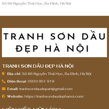
ế
Số 66 Nguyễn Thái Học, Ba Đình, Hà Nội
n
8
,
0
0
0
,
0
0
0
TRANH SƠN DẦU ĐẸP HÀ NỘI
₫
Địa chỉ:
Số 66 Nguyễn Thái Học, Ba Đình, Hà Nội
Điện thoại:
0933 951 919
Email:
tranhsondaudepart@gmail.com
Website:
https://tranhsondaudephanoi.com/