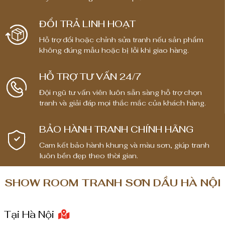
g
i
ĐỔI TRẢ LINH HOẠT
á
Hỗ trợ đổi hoặc chỉnh sửa tranh nếu sản phẩm
:
không đúng mẫu hoặc bị lỗi khi giao hàng.
t
ừ
HỖ TRỢ TƯ VẤN 24/7
1
Đội ngũ tư vấn viên luôn sẵn sàng hỗ trợ chọn
,
tranh và giải đáp mọi thắc mắc của khách hàng.
8
0
BẢO HÀNH TRANH CHÍNH HÃNG
0
,
Cam kết bảo hành khung và màu sơn, giúp tranh
0
luôn bền đẹp theo thời gian.
0
0
SHOW ROOM TRANH SƠN DẦU HÀ NỘI
₫
Tại Hà Nội
đ