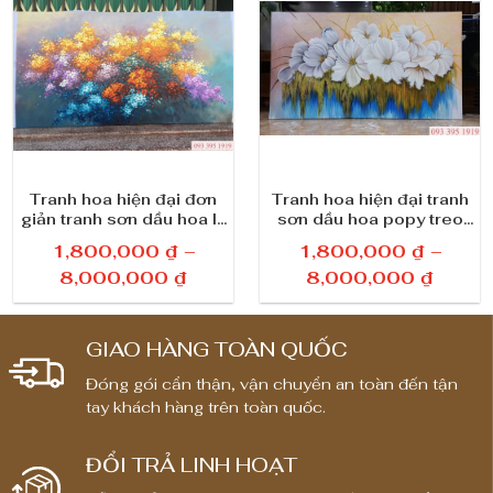
Tranh hoa hiện đại đơn
Tranh hoa hiện đại tranh
giản tranh sơn dầu hoa lá
sơn dầu hoa popy treo
treo tường đẹp 338
tường đẹp
1,800,000
₫
–
1,800,000
₫
–
K
K
8,000,000
₫
8,000,000
₫
h
h
o
o
GIAO HÀNG TOÀN QUỐC
ả
ả
n
n
Đóng gói cẩn thận, vận chuyển an toàn đến tận
tay khách hàng trên toàn quốc.
g
g
g
g
i
i
ĐỔI TRẢ LINH HOẠT
á
á