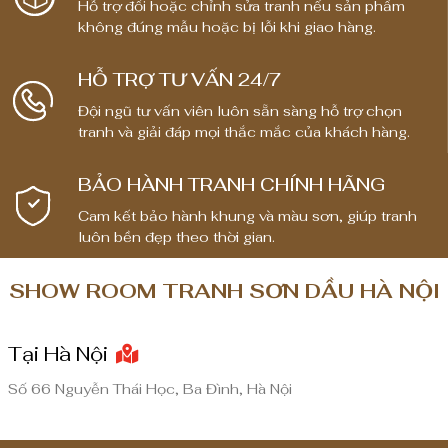
Hỗ trợ đổi hoặc chỉnh sửa tranh nếu sản phẩm
:
:
không đúng mẫu hoặc bị lỗi khi giao hàng.
t
t
ừ
ừ
HỖ TRỢ TƯ VẤN 24/7
1
1
Đội ngũ tư vấn viên luôn sẵn sàng hỗ trợ chọn
,
,
tranh và giải đáp mọi thắc mắc của khách hàng.
8
8
0
0
BẢO HÀNH TRANH CHÍNH HÃNG
0
0
,
,
Cam kết bảo hành khung và màu sơn, giúp tranh
0
0
luôn bền đẹp theo thời gian.
0
0
0
0
SHOW ROOM TRANH SƠN DẦU HÀ NỘI
₫
₫
Tại Hà Nội
đ
đ
ế
ế
Số 66 Nguyễn Thái Học, Ba Đình, Hà Nội
n
n
8
8