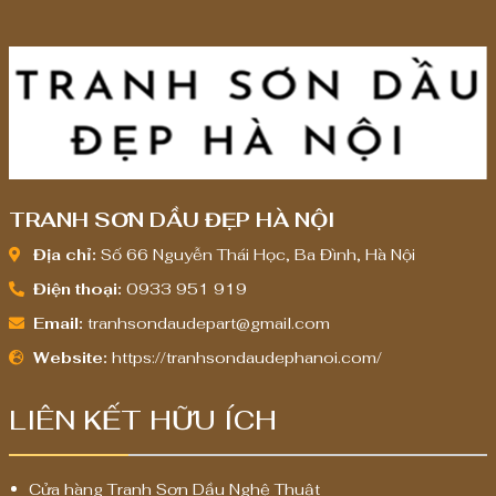
,
,
0
0
0
0
0
0
,
,
0
0
0
0
0
0
TRANH SƠN DẦU ĐẸP HÀ NỘI
₫
₫
Địa chỉ:
Số 66 Nguyễn Thái Học, Ba Đình, Hà Nội
Điện thoại:
0933 951 919
Email:
tranhsondaudepart@gmail.com
Website:
https://tranhsondaudephanoi.com/
LIÊN KẾT HỮU ÍCH
Cửa hàng Tranh Sơn Dầu Nghệ Thuật