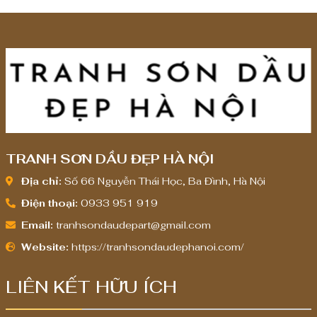
8
,
0
0
0
,
0
0
0
TRANH SƠN DẦU ĐẸP HÀ NỘI
₫
Địa chỉ:
Số 66 Nguyễn Thái Học, Ba Đình, Hà Nội
Điện thoại:
0933 951 919
Email:
tranhsondaudepart@gmail.com
Website:
https://tranhsondaudephanoi.com/
LIÊN KẾT HỮU ÍCH