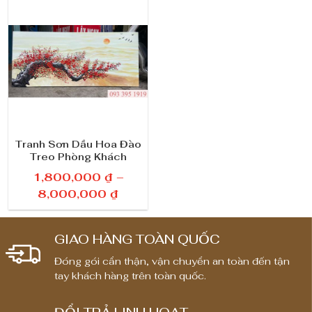
Tranh Sơn Dầu Hoa Đào
Treo Phòng Khách
1,800,000
₫
–
K
8,000,000
₫
h
o
GIAO HÀNG TOÀN QUỐC
ả
n
Đóng gói cẩn thận, vận chuyển an toàn đến tận
tay khách hàng trên toàn quốc.
g
g
i