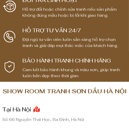
ĐỔI TRẢ LINH HOẠT
á
Hỗ trợ đổi hoặc chỉnh sửa tranh nếu sản phẩm
:
không đúng mẫu hoặc bị lỗi khi giao hàng.
t
ừ
HỖ TRỢ TƯ VẤN 24/7
1
Đội ngũ tư vấn viên luôn sẵn sàng hỗ trợ chọn
,
tranh và giải đáp mọi thắc mắc của khách hàng.
8
0
BẢO HÀNH TRANH CHÍNH HÃNG
0
,
Cam kết bảo hành khung và màu sơn, giúp tranh
0
luôn bền đẹp theo thời gian.
0
0
SHOW ROOM TRANH SƠN DẦU HÀ NỘI
₫
Tại Hà Nội
đ
ế
Số 66 Nguyễn Thái Học, Ba Đình, Hà Nội
n