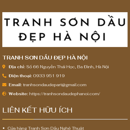
,
0
0
0
,
0
0
0
TRANH SƠN DẦU ĐẸP HÀ NỘI
₫
Địa chỉ:
Số 66 Nguyễn Thái Học, Ba Đình, Hà Nội
Điện thoại:
0933 951 919
Email:
tranhsondaudepart@gmail.com
Website:
https://tranhsondaudephanoi.com/
LIÊN KẾT HỮU ÍCH
Cửa hàng Tranh Sơn Dầu Nghệ Thuật