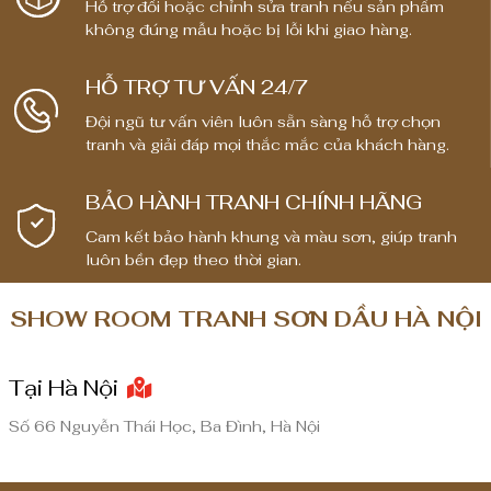
Hỗ trợ đổi hoặc chỉnh sửa tranh nếu sản phẩm
:
không đúng mẫu hoặc bị lỗi khi giao hàng.
t
ừ
HỖ TRỢ TƯ VẤN 24/7
1
Đội ngũ tư vấn viên luôn sẵn sàng hỗ trợ chọn
,
tranh và giải đáp mọi thắc mắc của khách hàng.
8
0
BẢO HÀNH TRANH CHÍNH HÃNG
0
,
Cam kết bảo hành khung và màu sơn, giúp tranh
0
luôn bền đẹp theo thời gian.
0
0
SHOW ROOM TRANH SƠN DẦU HÀ NỘI
₫
Tại Hà Nội
đ
ế
Số 66 Nguyễn Thái Học, Ba Đình, Hà Nội
n
8