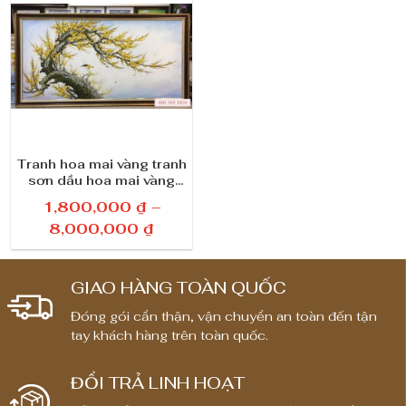
Tranh hoa mai vàng tranh
sơn dầu hoa mai vàng
khai hoa phú quý
1,800,000
₫
–
K
8,000,000
₫
h
o
GIAO HÀNG TOÀN QUỐC
ả
n
Đóng gói cẩn thận, vận chuyển an toàn đến tận
tay khách hàng trên toàn quốc.
g
g
i
ĐỔI TRẢ LINH HOẠT
á