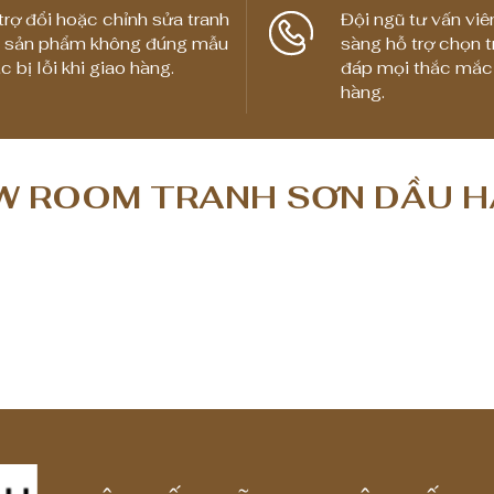
g
trợ đổi hoặc chỉnh sửa tranh
Đội ngũ tư vấn viê
 sản phẩm không đúng mẫu
sàng hỗ trợ chọn t
g
c bị lỗi khi giao hàng.
đáp mọi thắc mắc
i
hàng.
á
:
t
 ROOM TRANH SƠN DẦU H
ừ
1
,
8
0
0
,
0
0
0