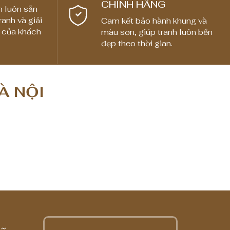
CHÍNH HÃNG
n luôn sẵn
ranh và giải
Cam kết bảo hành khung và
 của khách
màu sơn, giúp tranh luôn bền
đẹp theo thời gian.
À NỘI