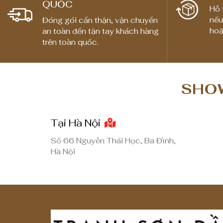
QUỐC
g
Hỗ 
nếu
Đóng gói cẩn thận, vận chuyển
g
hoặ
an toàn đến tận tay khách hàng
i
trên toàn quốc.
á
:
t
SHOW
ừ
1
,
Tại Hà Nội
8
Số 66 Nguyễn Thái Học, Ba Đình,
0
Hà Nội
0
,
0
0
0