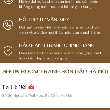
Hỗ trợ đổi hoặc chỉnh sửa tranh nếu sản phẩm
:
không đúng mẫu hoặc bị lỗi khi giao hàng.
t
ừ
HỖ TRỢ TƯ VẤN 24/7
1
Đội ngũ tư vấn viên luôn sẵn sàng hỗ trợ chọn
,
tranh và giải đáp mọi thắc mắc của khách hàng.
8
0
BẢO HÀNH TRANH CHÍNH HÃNG
0
,
Cam kết bảo hành khung và màu sơn, giúp tranh
0
luôn bền đẹp theo thời gian.
0
0
SHOW ROOM TRANH SƠN DẦU HÀ NỘI
₫
Tại Hà Nội
đ
ế
Số 66 Nguyễn Thái Học, Ba Đình, Hà Nội
n
8