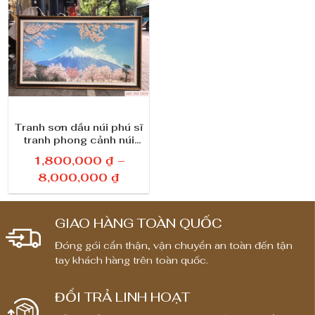
Tranh sơn dầu núi phú sĩ
tranh phong cảnh núi
phú sĩ đẹp
1,800,000
₫
–
K
8,000,000
₫
h
o
GIAO HÀNG TOÀN QUỐC
ả
n
Đóng gói cẩn thận, vận chuyển an toàn đến tận
tay khách hàng trên toàn quốc.
g
g
i
ĐỔI TRẢ LINH HOẠT
á