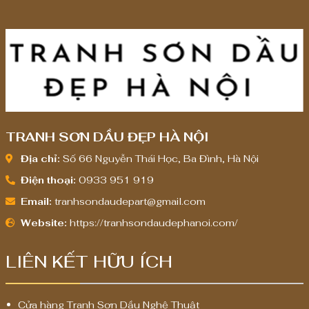
,
0
0
0
,
0
0
0
TRANH SƠN DẦU ĐẸP HÀ NỘI
₫
Địa chỉ:
Số 66 Nguyễn Thái Học, Ba Đình, Hà Nội
Điện thoại:
0933 951 919
Email:
tranhsondaudepart@gmail.com
Website:
https://tranhsondaudephanoi.com/
LIÊN KẾT HỮU ÍCH
Cửa hàng Tranh Sơn Dầu Nghệ Thuật