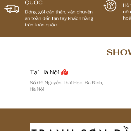
QUỐC
g
Hỗ 
nếu
Đóng gói cẩn thận, vận chuyển
g
hoặ
an toàn đến tận tay khách hàng
i
trên toàn quốc.
á
:
t
SHOW
ừ
1
,
Tại Hà Nội
8
Số 66 Nguyễn Thái Học, Ba Đình,
0
Hà Nội
0
,
0
0
0