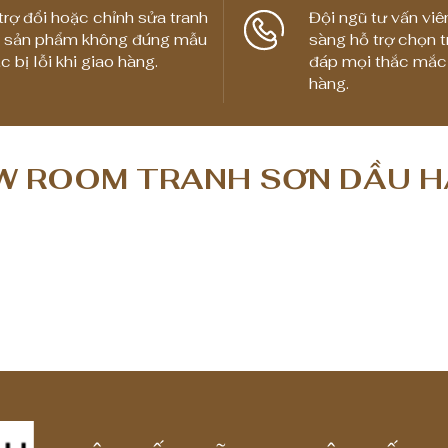
trợ đổi hoặc chỉnh sửa tranh
Đội ngũ tư vấn viê
 sản phẩm không đúng mẫu
sàng hỗ trợ chọn t
c bị lỗi khi giao hàng.
đáp mọi thắc mắc
hàng.
 ROOM TRANH SƠN DẦU H