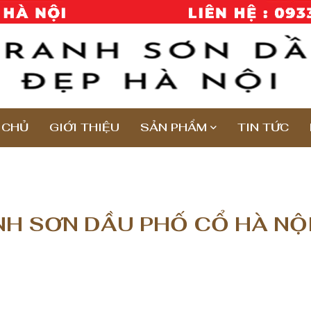
 CHỦ
GIỚI THIỆU
SẢN PHẨM
TIN TỨC
H SƠN DẦU PHỐ CỔ HÀ NỘ