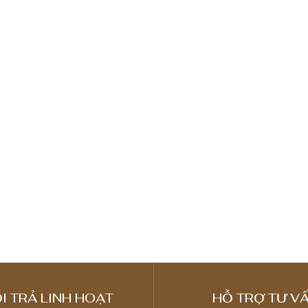
I TRẢ LINH HOẠT
HỖ TRỢ TƯ VẤ