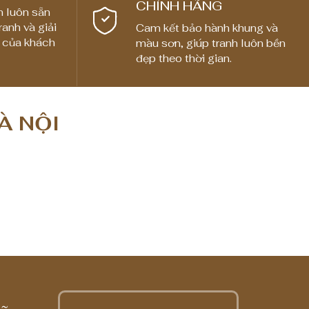
CHÍNH HÃNG
n luôn sẵn
ranh và giải
Cam kết bảo hành khung và
 của khách
màu sơn, giúp tranh luôn bền
đẹp theo thời gian.
À NỘI