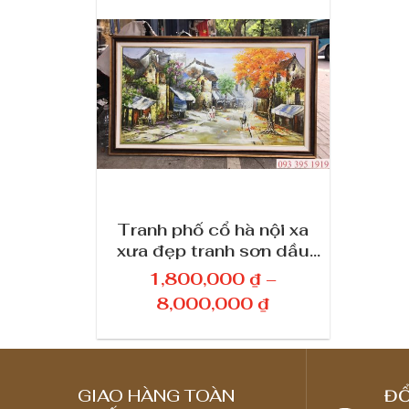
Tranh phố cổ hà nội xa
xưa đẹp tranh sơn dầu
phố cổ bình dị
1,800,000
₫
–
K
8,000,000
₫
h
o
ả
GIAO HÀNG TOÀN
ĐỔ
n