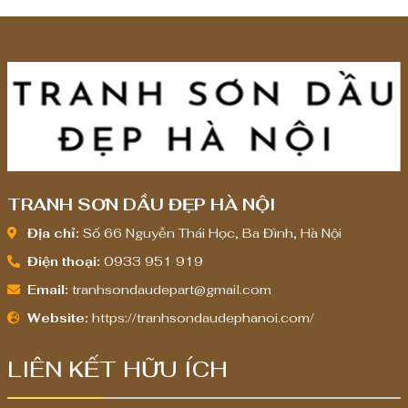
8
,
0
0
0
,
0
0
0
TRANH SƠN DẦU ĐẸP HÀ NỘI
₫
Địa chỉ:
Số 66 Nguyễn Thái Học, Ba Đình, Hà Nội
Điện thoại:
0933 951 919
Email:
tranhsondaudepart@gmail.com
Website:
https://tranhsondaudephanoi.com/
LIÊN KẾT HỮU ÍCH