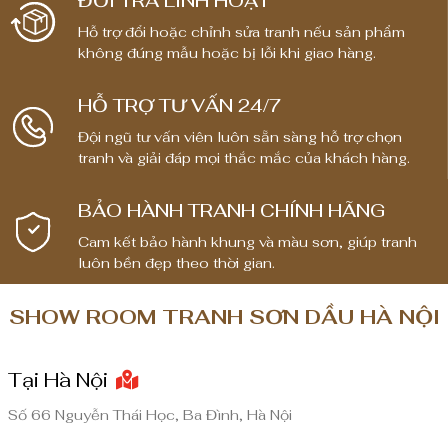
ĐỔI TRẢ LINH HOẠT
á
Hỗ trợ đổi hoặc chỉnh sửa tranh nếu sản phẩm
:
không đúng mẫu hoặc bị lỗi khi giao hàng.
t
ừ
HỖ TRỢ TƯ VẤN 24/7
1
Đội ngũ tư vấn viên luôn sẵn sàng hỗ trợ chọn
,
tranh và giải đáp mọi thắc mắc của khách hàng.
8
0
BẢO HÀNH TRANH CHÍNH HÃNG
0
,
Cam kết bảo hành khung và màu sơn, giúp tranh
0
luôn bền đẹp theo thời gian.
0
0
SHOW ROOM TRANH SƠN DẦU HÀ NỘI
₫
Tại Hà Nội
đ
ế
Số 66 Nguyễn Thái Học, Ba Đình, Hà Nội
n