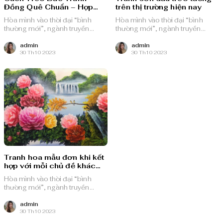
Đồng Quê Chuẩn – Hợp
trên thị trường hiện nay
Phong Thủy
Hòa mình vào thời đại “bình
Hòa mình vào thời đại “bình
thường mới”, ngành truyền
thường mới”, ngành truyền
thông quảng cáo Việt Nam với
thông quảng cáo Việt Nam với
nguồn lực dồi dào và chiến lược
nguồn lực dồi dào và chiến lược
admin
admin
30 Th10 2023
30 Th10 2023
bài bản, sẵn sàng ghi danh trên
bài bản, sẵn sàng ghi danh trên
bản đồ chuyển đổi số toàn cầu.
bản đồ chuyển đổi số toàn cầu.
Tranh hoa mẫu đơn khi kết
hợp với mỗi chủ đề khác
nhau lại mang sắc thái và ý
Hòa mình vào thời đại “bình
nghĩa
thường mới”, ngành truyền
thông quảng cáo Việt Nam với
nguồn lực dồi dào và chiến lược
admin
30 Th10 2023
bài bản, sẵn sàng ghi danh trên
bản đồ chuyển đổi số toàn cầu.