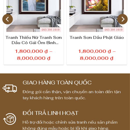
Tranh Thiếu Nữ Tranh Sơn
Tranh Sơn Dầu Phật Giáo
Dầu Cô Gái Ôm Bình
Truyền Thống
1,800,000
₫
–
1,800,000
₫
–
K
K
8,000,000
₫
8,000,000
₫
h
h
o
o
ả
ả
GIAO HÀNG TOÀN QUỐC
n
n
Đóng gói cẩn thận, vận chuyển an toàn đến tận
g
g
tay khách hàng trên toàn quốc.
g
g
i
i
ĐỔI TRẢ LINH HOẠT
á
á
:
:
Hỗ trợ đổi hoặc chỉnh sửa tranh nếu sản phẩm
t
t
không đúng mẫu hoặc bị lỗi khi giao hàng.