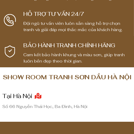
ừ
ừ
1
1
HỖ TRỢ TƯ VẤN 24/7
,
,
Đội ngũ tư vấn viên luôn sẵn sàng hỗ trợ chọn
8
8
tranh và giải đáp mọi thắc mắc của khách hàng.
0
0
0
0
BẢO HÀNH TRANH CHÍNH HÃNG
,
,
0
0
Cam kết bảo hành khung và màu sơn, giúp tranh
luôn bền đẹp theo thời gian.
0
0
0
0
SHOW ROOM TRANH SƠN DẦU HÀ NỘI
₫
₫
đ
đ
Tại Hà Nội
ế
ế
n
n
Số 66 Nguyễn Thái Học, Ba Đình, Hà Nội
8
8
,
,
0
0
0
0