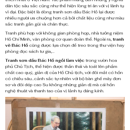
0
ồ
dân tộc sâu sắc cũng như thể hiện lòng tri ân với vị lãnh tụ
vĩ đại. Đặc biệt là dòng tranh sơn dầu Bác Hồ lại được
i
nhiều người ưa chuộng hơn cả bởi chất liệu cũng như màu
₫
sắc tranh gần gũi và chân thực.
l
đ
Tranh phù hợp với không gian phòng họp, nhà tưởng niệm
à
ế
Hồ Chí Minh, văn phòng cơ quan đoàn thể. Ngoài ra,
tranh
n
vẽ Bác Hồ
cũng được lựa chọn để treo trong thư viện hay
m
phòng đọc sách tư gia,…
6
v
Tranh sơn dầu Bác Hồ ngồi làm việc
trong vườn hoa
,
phủ Chủ Tịch, thể hiện được thần thái và toát lên phẩm
i
0
chất cao quý, giản dị của Hồ Chủ tịch, với đôi mắt có hồn
ệ
có chiều sâu…cảnh sắc tự nhiên với bộ bàn ghế mây đơn
0
sơ và đôi dép cao Su không những giản dị mà cái hồn
c
0
nghệ thuât và thanh tao của vị lảnh tụ đáng kính.
,
-
0
T
0
r
0
a