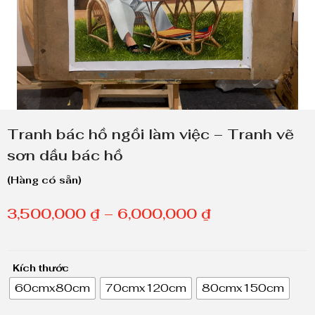
Tranh bác hồ ngồi làm việc – Tranh vẽ
sơn dầu bác hồ
(Hàng có sẵn)
K
3,500,000
₫
–
6,000,000
₫
h
o
Kích thước
ả
60cmx80cm
70cmx120cm
80cmx150cm
n