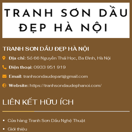
0
0
,
,
0
0
0
0
0
0
TRANH SƠN DẦU ĐẸP HÀ NỘI
₫
₫
Địa chỉ:
Số 66 Nguyễn Thái Học, Ba Đình, Hà Nội
Điện thoại:
0933 951 919
Email:
tranhsondaudepart@gmail.com
Website:
https://tranhsondaudephanoi.com/
LIÊN KẾT HỮU ÍCH
Cửa hàng Tranh Sơn Dầu Nghệ Thuật
Giới thiệu