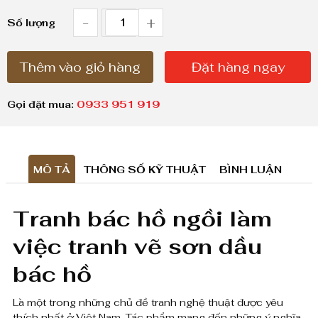
g
-
+
T
g
Số lượng
i
r
á
Thêm vào giỏ hàng
Đặt hàng ngay
a
:
n
Gọi đặt mua:
0933 951 919
t
h
ừ
b
3
MÔ TẢ
THÔNG SỐ KỸ THUẬT
BÌNH LUẬN
,
á
5
c
Tranh bác hồ ngồi làm
0
h
0
việc tranh vẽ sơn dầu
ồ
,
bác hồ
n
0
0
g
Là một trong những chủ đề tranh nghệ thuật được yêu
thích nhất ở Việt Nam. Tác phẩm mang đến những ý nghĩa