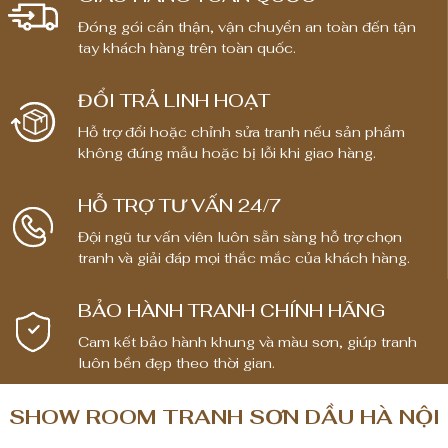
n
n
g
Đóng gói cẩn thận, vận chuyển an toàn đến tận
g
g
tay khách hàng trên toàn quốc.
g
g
i
i
ĐỔI TRẢ LINH HOẠT
á
á
:
:
Hỗ trợ đổi hoặc chỉnh sửa tranh nếu sản phẩm
t
t
không đúng mẫu hoặc bị lỗi khi giao hàng.
ừ
ừ
1
1
HỖ TRỢ TƯ VẤN 24/7
,
,
Đội ngũ tư vấn viên luôn sẵn sàng hỗ trợ chọn
8
8
tranh và giải đáp mọi thắc mắc của khách hàng.
0
0
0
0
BẢO HÀNH TRANH CHÍNH HÃNG
,
,
0
0
Cam kết bảo hành khung và màu sơn, giúp tranh
luôn bền đẹp theo thời gian.
0
0
0
0
SHOW ROOM TRANH SƠN DẦU HÀ NỘI
₫
₫