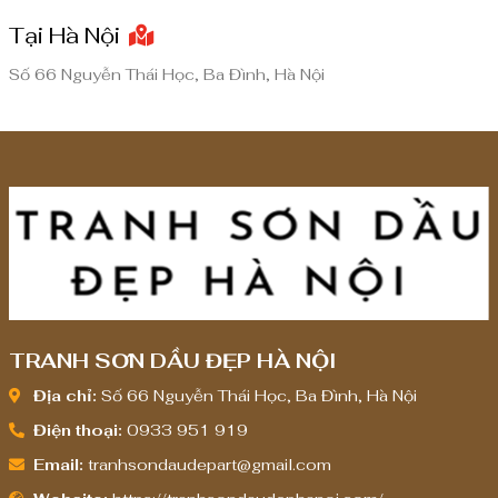
đ
đ
Tại Hà Nội
ế
ế
n
n
Số 66 Nguyễn Thái Học, Ba Đình, Hà Nội
8
8
,
,
0
0
0
0
0
0
,
,
0
0
0
0
0
0
TRANH SƠN DẦU ĐẸP HÀ NỘI
₫
₫
Địa chỉ:
Số 66 Nguyễn Thái Học, Ba Đình, Hà Nội
Điện thoại:
0933 951 919
Email:
tranhsondaudepart@gmail.com