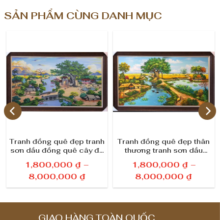
SẢN PHẨM CÙNG DANH MỤC
o
t
ư
ờ
n
g
s
ố
Tranh đồng quê đẹp tranh
Tranh đồng quê đẹp thân
sơn dầu đồng quê cây đa
thương tranh sơn dầu
l
giếng nước sân đình
đồng quê treo tường
1,800,000
₫
–
1,800,000
₫
–
ư
K
K
8,000,000
₫
8,000,000
₫
h
h
ợ
o
o
n
ả
ả
GIAO HÀNG TOÀN QUỐC