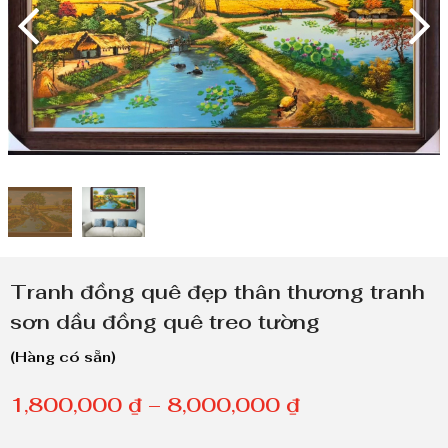
Tranh đồng quê đẹp thân thương tranh
sơn dầu đồng quê treo tường
(Hàng có sẵn)
K
1,800,000
₫
–
8,000,000
₫
h