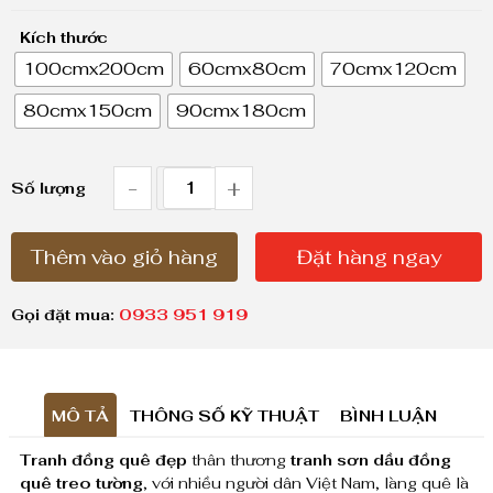
o
Kích thước
ả
100cmx200cm
60cmx80cm
70cmx120cm
n
80cmx150cm
90cmx180cm
g
g
i
-
+
T
Số lượng
á
r
:
Thêm vào giỏ hàng
Đặt hàng ngay
a
t
n
ừ
Gọi đặt mua:
0933 951 919
h
1
,
đ
8
MÔ TẢ
THÔNG SỐ KỸ THUẬT
BÌNH LUẬN
ồ
0
Tranh đồng quê đẹp
thân thương
tranh sơn dầu đồng
n
0
quê treo tường
, với nhiều người dân Việt Nam, làng quê là