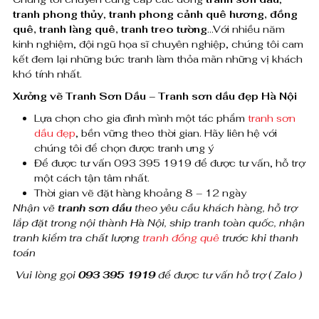
d
tranh phong thủy
,
tranh phong cảnh quê hương, đồng
quê, tranh làng quê, tranh treo tường
…Với nhiều năm
ầ
kinh nghiệm, đội ngũ họa sĩ chuyên nghiệp, chúng tôi cam
kết đem lại những bức tranh làm thỏa mãn những vị khách
u
khó tính nhất.
đ
Xưởng vẽ Tranh Sơn Dầu – Tranh sơn dầu đẹp Hà Nội
ồ
Lựa chọn cho gia đình mình một tác phẩm
tranh sơn
dầu đẹp
, bền vững theo thời gian. Hãy liên hệ với
n
chúng tôi để chọn được tranh ưng ý
g
Để được tư vấn 093 395 1919 để được tư vấn, hỗ trợ
một cách tận tâm nhất.
q
Thời gian vẽ đặt hàng khoảng 8 – 12 ngày
Nhận vẽ
tranh sơn dầu
theo yêu cầu khách hàng, hỗ trợ
u
lắp đặt trong nội thành Hà Nội, ship tranh toàn quốc, nhận
tranh kiểm tra chất lượng
tranh đồng quê
trước khi thanh
ê
toán
t
Vui lòng gọi
093 395 1919
để được tư vấn hỗ trợ ( Zalo )
r
e