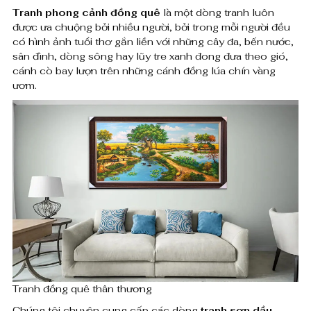
0
Tranh phong cảnh đồng quê
là một dòng tranh luôn
ư
được ưa chuộng bởi nhiều người, bởi trong mỗi người đều
0
có hình ảnh tuổi thơ gắn liền với những cây đa, bến nước,
ơ
0
sân đình, dòng sông hay lũy tre xanh đong đưa theo gió,
n
cánh cò bay lượn trên những cánh đồng lúa chín vàng
ươm.
g
₫
t
r
a
n
h
s
ơ
Tranh đồng quê thân thương
n
Chúng tôi chuyên cung cấp các dòng
tranh sơn dầu
,