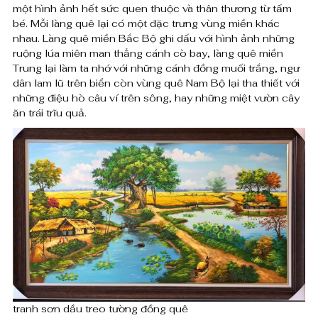
g
một hình ảnh hết sức quen thuộc và thân thương từ tấm
,
bé. Mỗi làng quê lại có một đặc trưng vùng miền khác
q
0
nhau. Làng quê miền Bắc Bộ ghi dấu với hình ảnh những
0
ruộng lúa miên man thẳng cánh cò bay, làng quê miền
u
Trung lại làm ta nhớ với những cánh đồng muối trắng, ngư
0
ê
dân lam lũ trên biển còn vùng quê Nam Bộ lại tha thiết với
những điệu hò câu ví trên sông, hay những miệt vườn cây
đ
ăn trái trĩu quả.
₫
ẹ
đ
p
ế
n
t
8
h
,
â
0
n
0
t
0
,
tranh sơn dầu treo tường đồng quê
h