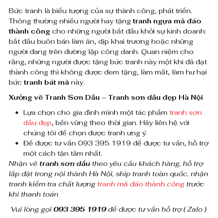
ã
Bức tranh là biểu tượng của sự thành công, phát triển.
Thông thường nhiều người hay tặng
tranh ngựa mã đáo
đ
thành công
cho những người bắt đầu khởi sự kinh doanh:
á
bắt đầu buôn bán làm ăn, dịp khai trương hoặc những
người đang trên đường lập công danh. Quan niệm cho
o
rằng, những người được tặng bức tranh này một khi đã đạt
thành công thì không được đem tặng, làm mất, làm hư hại
t
bức
tranh bát mã
này.
h
Xưởng vẽ Tranh Sơn Dầu – Tranh sơn dầu đẹp Hà Nội
à
Lựa chọn cho gia đình mình một tác phẩm
tranh sơn
dầu đẹp
, bền vững theo thời gian. Hãy liên hệ với
n
chúng tôi để chọn được tranh ưng ý
Để được tư vấn 093 395 1919 để được tư vấn, hỗ trợ
h
một cách tận tâm nhất.
c
Nhận vẽ
tranh sơn dầu
theo yêu cầu khách hàng, hỗ trợ
lắp đặt trong nội thành Hà Nội, ship tranh toàn quốc, nhận
ô
tranh kiểm tra chất lượng
tranh mã đáo thành công
trước
khi thanh toán
n
Vui lòng gọi
093 395 1919
để được tư vấn hỗ trợ ( Zalo )
g