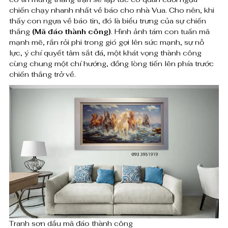
0
chiến chạy nhanh nhất về báo cho nhà Vua. Cho nên, khi
t
thấy con ngựa về báo tin, đó là biểu trưng của sự chiến
0
thắng
(Mã đáo thành công)
. Hình ảnh tám con tuấn mã
r
0
mạnh mẽ, rắn rỏi phi trong gió gợi lên sức mạnh, sự nỗ
a
lực, ý chí quyết tâm sắt đá, một khát vọng thành công
cùng chung một chí hướng, đồng lòng tiến lên phía trước
n
₫
chiến thắng trở về.
h
s
ơ
n
d
ầ
u
m
Tranh sơn dầu mã đáo thành công