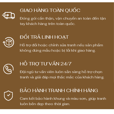
o
o
ư
ả
ả
GIAO HÀNG TOÀN QUỐC
n
n
ợ
Đóng gói cẩn thận, vận chuyển an toàn đến tận
g
g
n
tay khách hàng trên toàn quốc.
g
g
i
i
g
ĐỔI TRẢ LINH HOẠT
á
á
:
:
Hỗ trợ đổi hoặc chỉnh sửa tranh nếu sản phẩm
t
t
không đúng mẫu hoặc bị lỗi khi giao hàng.
ừ
ừ
1
1
HỖ TRỢ TƯ VẤN 24/7
,
,
Đội ngũ tư vấn viên luôn sẵn sàng hỗ trợ chọn
8
8
tranh và giải đáp mọi thắc mắc của khách hàng.
0
0
0
0
BẢO HÀNH TRANH CHÍNH HÃNG
,
,
0
0
Cam kết bảo hành khung và màu sơn, giúp tranh
luôn bền đẹp theo thời gian.
0
0
0
0