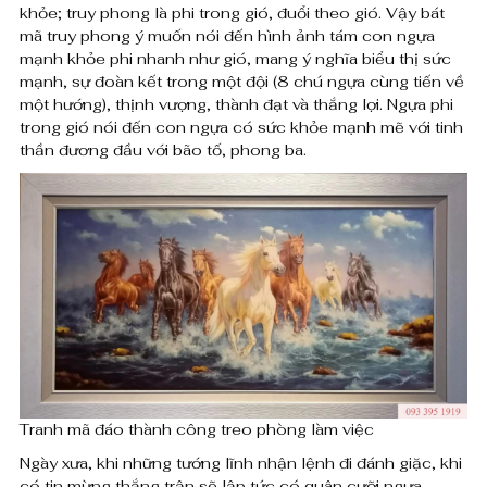
á
khỏe; truy phong là phi trong gió, đuổi theo gió. Vậy bát
,
mã truy phong ý muốn nói đến hình ảnh tám con ngựa
o
0
mạnh khỏe phi nhanh như gió, mang ý nghĩa biểu thị sức
0
mạnh, sự đoàn kết trong một đội (8 chú ngựa cùng tiến về
t
một hướng), thịnh vượng, thành đạt và thắng lợi. Ngựa phi
0
h
trong gió nói đến con ngựa có sức khỏe mạnh mẽ với tinh
thần đương đầu với bão tố, phong ba.
à
₫
n
đ
h
ế
n
c
8
ô
,
n
0
g
0
Tranh mã đáo thành công treo phòng làm việc
3
0
Ngày xưa, khi những tướng lĩnh nhận lệnh đi đánh giặc, khi
,
D
có tin mừng thắng trận sẽ lập tức có quân cưỡi ngựa