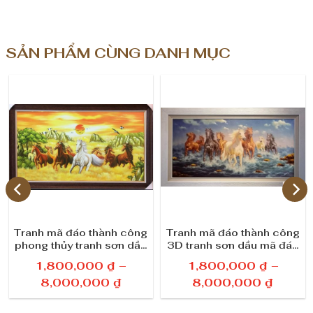
p
h
SẢN PHẨM CÙNG DANH MỤC
o
n
g
t
h
ủ
y
Tranh mã đáo thành công
Tranh mã đáo thành công
phong thủy tranh sơn dầu
3D tranh sơn dầu mã đáo
s
mã đáo thành công tài lộc
thành công phong thủy
1,800,000
₫
–
1,800,000
₫
–
ố
K
K
8,000,000
₫
8,000,000
₫
h
h
l