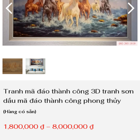
Tranh mã đáo thành công 3D tranh sơn
dầu mã đáo thành công phong thủy
(Hàng có sẵn)
K
1,800,000
₫
–
8,000,000
₫
h