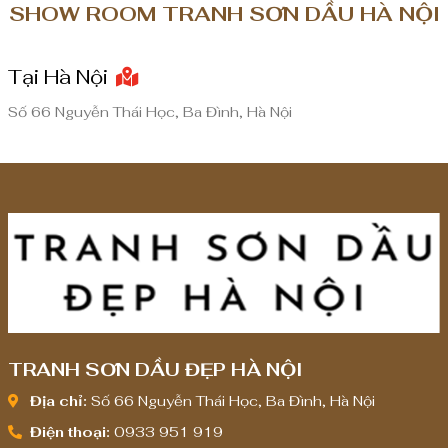
SHOW ROOM TRANH SƠN DẦU HÀ NỘI
₫
₫
đ
đ
Tại Hà Nội
ế
ế
n
n
Số 66 Nguyễn Thái Học, Ba Đình, Hà Nội
8
8
,
,
0
0
0
0
0
0
,
,
0
0
0
0
0
0
TRANH SƠN DẦU ĐẸP HÀ NỘI
₫
₫
Địa chỉ:
Số 66 Nguyễn Thái Học, Ba Đình, Hà Nội
Điện thoại:
0933 951 919