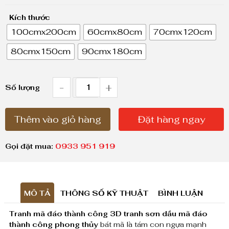
o
Kích thước
ả
100cmx200cm
60cmx80cm
70cmx120cm
n
80cmx150cm
90cmx180cm
g
g
i
-
+
T
Số lượng
á
r
:
Thêm vào giỏ hàng
Đặt hàng ngay
a
t
n
ừ
Gọi đặt mua:
0933 951 919
h
1
,
m
8
MÔ TẢ
THÔNG SỐ KỸ THUẬT
BÌNH LUẬN
ã
0
Tranh mã đáo thành công 3D tranh sơn dầu mã đáo
đ
0
thành công phong thủy
bát mã là tám con ngựa mạnh