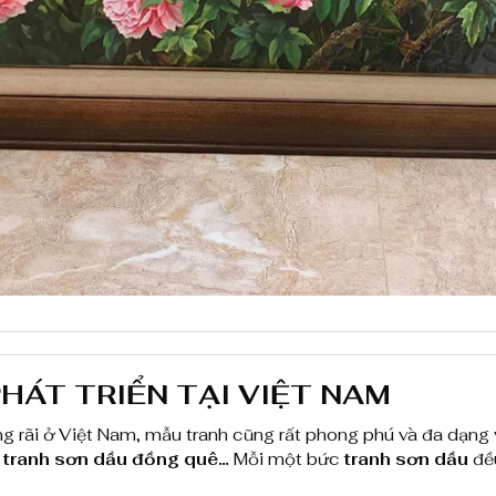
n
g
H
o
a
M
ẫ
u
Đ
ơ
HÁT TRIỂN TẠI VIỆT NAM
n
ộng rãi ở Việt Nam, mẫu tranh cũng rất phong phú và đa dạn
s
, tranh sơn dầu đồng quê…
Mỗi một bức
tranh sơn dầu
đề
ố