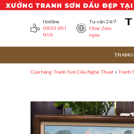
Hotline
Tư vấn 24/7
0933 951
Chat Zalo
919
ngay
TRANG
Cửa hàng Tranh Sơn Dầu Nghệ Thuật
»
Tranh 