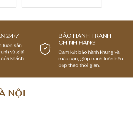
h
o
ả
n
g
N 24/7
BẢO HÀNH TRANH
CHÍNH HÃNG
g
n luôn sẵn
i
ranh và giải
Cam kết bảo hành khung và
 của khách
màu sơn, giúp tranh luôn bền
á
đẹp theo thời gian.
:
t
ừ
À NỘI
1
,
8
0
0
,