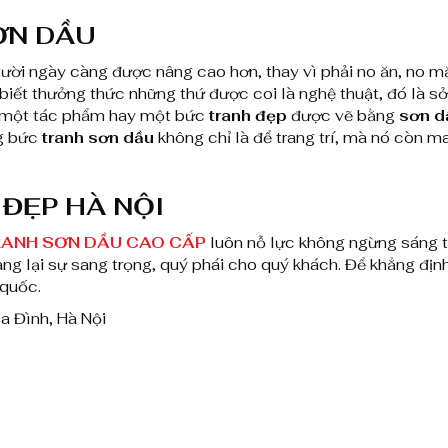
l
ƠN DẦU
ư
ười ngày càng được nâng cao hơn, thay vì phải no ăn, no m
à biết thưởng thức những thứ được coi là nghệ thuật, đó l
ợ
u một tác phẩm hay một bức
tranh đẹp
được vẽ bằng
sơn d
n
g bức
tranh sơn dầu
không chỉ là để trang trí, mà nó còn m
g
ĐẸP HÀ NỘI
ANH SƠ
N DẦU CAO CẤP
luôn nỗ lực không ngừng sáng t
ang lại sự sang trọng, quý phái cho quý khách. Để khẳng địn
 quốc.
a Đình, Hà Nội