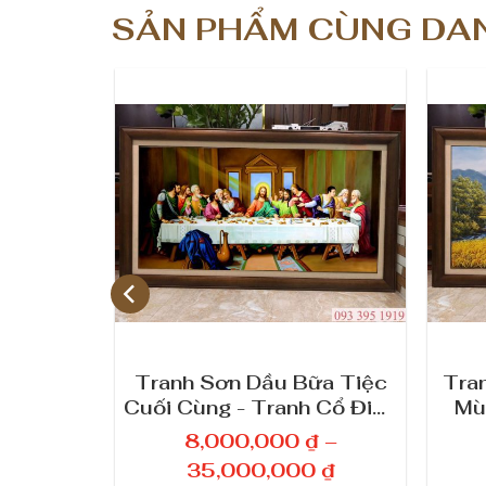
SẢN PHẨM CÙNG DA
Tân Cổ
Tranh Sơn Dầu Bữa Tiệc
Tra
ranh Cổ
Cuối Cùng - Tranh Cổ Điển
Mù
3
VIP 4
₫
–
8,000,000
₫
–
K
K
0
₫
35,000,000
₫