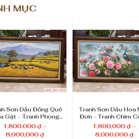
NH MỤC
nh Sơn Dầu Đồng Quê
Tranh Sơn Dầu Hoa
a Gặt - Tranh Phong
Đơn - Tranh Chim C
Cảnh Đồng Quê
Hoa Mẫu Đơn
1,800,000
₫
–
1,800,000
₫
–
K
K
8,000,000
₫
8,000,000
₫