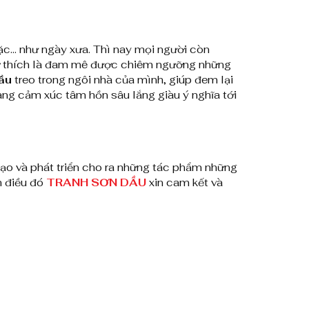
ặc… như ngày xưa. Thì nay mọi người còn
à sở thích là đam mê được chiêm ngưỡng những
ầu
treo trong ngôi nhà của mình, giúp đem lại
ang cảm xúc tâm hồn sâu lắng giàu ý nghĩa tới
ạo và phát triển cho ra những tác phẩm những
h điều đó
TRANH SƠN DẦU
xin cam kết và