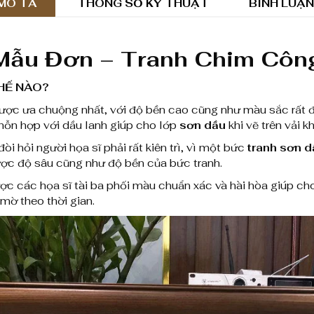
n
MÔ TẢ
THÔNG SỐ KỸ THUẬT
BÌNH LUẬN
D
ầ
Mẫu Đơn – Tranh Chim Côn
u
HẾ NÀO?
H
được ưa chuộng nhất, với độ bền cao cũng như màu sắc rất đ
hỗn hợp với dầu lanh giúp cho lớp
sơn dầu
khi vẽ trên vải 
o
đòi hỏi người họa sĩ phải rất kiên trì, vì một bức
tranh sơn 
a
được độ sâu cũng như độ bền của bức tranh.
M
ược các họa sĩ tài ba phối màu chuẩn xác và hài hòa giúp ch
 mờ theo thời gian.
ẫ
u
Đ
ơ
n