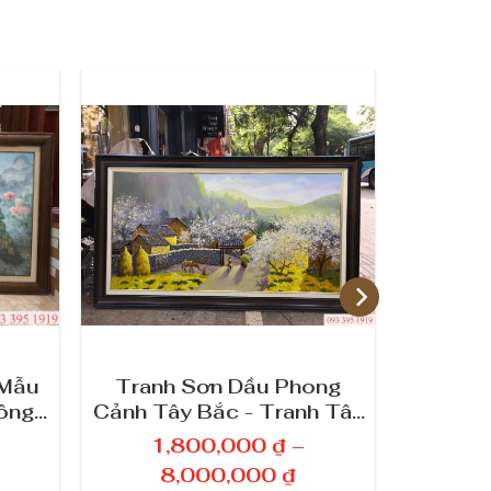
 Mẫu
Tranh Sơn Dầu Phong
Tranh 
ông
Cảnh Tây Bắc - Tranh Tây
Đẹp - T
Bắc Đẹp 89
1,800,000
₫
–
1
K
8,000,000
₫
8