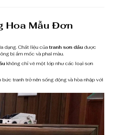
0
,
0
g Hoa Mẫu Đơn
0
0
a dạng. Chất liệu của
tranh sơn dầu
được
không bị ẩm mốc và phai màu.
₫
dầu
không chỉ vẽ một lớp như các loại sơn
đ
ế
o bức tranh trở nên sống động và hòa nhập với
n
8
,
0
0
0