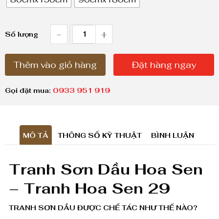
g
g
i
-
+
T
Số lượng
á
r
:
Thêm vào giỏ hàng
Đặt hàng ngay
a
t
n
ừ
Gọi đặt mua:
0933 951 919
h
1
,
S
8
MÔ TẢ
THÔNG SỐ KỸ THUẬT
BÌNH LUẬN
ơ
0
n
0
Tranh Sơn Dầu Hoa Sen
D
,
– Tranh Hoa Sen 29
ầ
0
0
TRANH SƠN DẦU ĐƯỢC CHẾ TÁC NHƯ THẾ NÀO?
u