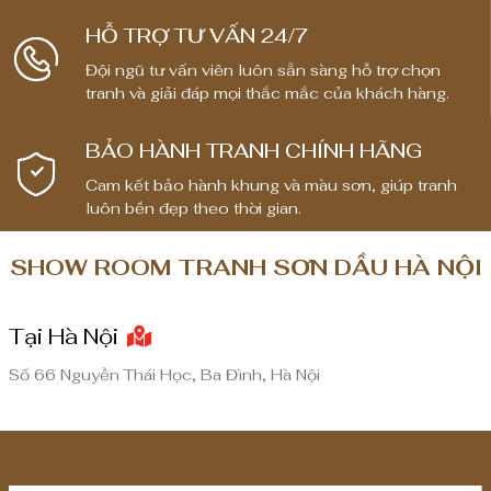
ừ
ừ
1
1
HỖ TRỢ TƯ VẤN 24/7
,
,
Đội ngũ tư vấn viên luôn sẵn sàng hỗ trợ chọn
8
8
tranh và giải đáp mọi thắc mắc của khách hàng.
0
0
0
0
BẢO HÀNH TRANH CHÍNH HÃNG
,
,
0
0
Cam kết bảo hành khung và màu sơn, giúp tranh
luôn bền đẹp theo thời gian.
0
0
0
0
SHOW ROOM TRANH SƠN DẦU HÀ NỘI
₫
₫
đ
đ
Tại Hà Nội
ế
ế
n
n
Số 66 Nguyễn Thái Học, Ba Đình, Hà Nội
8
8
,
,
0
0
0
0