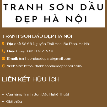
0
0
,
,
0
0
0
0
0
0
TRANH SƠN DẦU ĐẸP HÀ NỘI
₫
₫
Địa chỉ:
Số 66 Nguyễn Thái Học, Ba Đình, Hà Nội
Điện thoại:
0933 951 919
Email:
tranhsondaudepart@gmail.com
Website:
https://tranhsondaudephanoi.com/
LIÊN KẾT HỮU ÍCH
Cửa hàng Tranh Sơn Dầu Nghệ Thuật
Giới thiệu