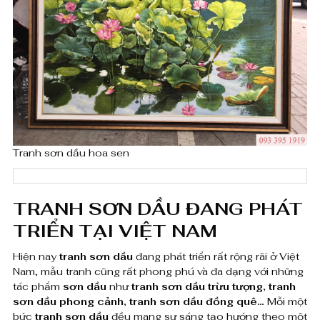
o
₫
a
S
e
n
Tranh sơn dầu hoa sen
2
9
TRANH SƠN DẦU ĐANG PHÁT
s
TRIỂN TẠI VIỆT NAM
ố
Hiện nay
tranh sơn dầu
đang phát triển rất rộng rãi ở Việt
l
Nam, mẫu tranh cũng rất phong phú và đa dạng với những
ư
tác phẩm
sơn dầu
như
tranh sơn dầu trừu tượng, tranh
sơn dầu phong cảnh, tranh sơn dầu đồng quê…
Mỗi một
ợ
bức
tranh sơn dầu
đều mang sự sáng tạo hướng theo một