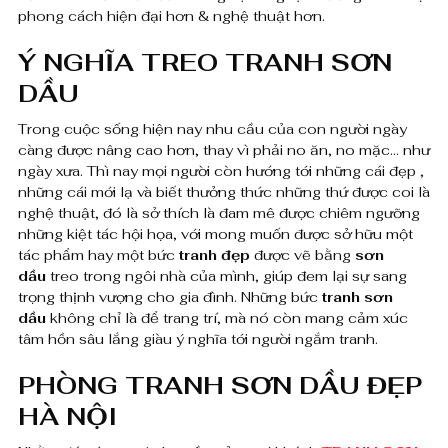
phong cách hiện đại hơn & nghệ thuật hơn.
n
g
Ý NGHĨA TREO TRANH SƠN
DẦU
Trong cuộc sống hiện nay nhu cầu của con người ngày
càng được nâng cao hơn, thay vì phải no ăn, no mặc… như
ngày xưa. Thì nay mọi người còn hướng tới những cái đẹp ,
những cái mới lạ và biết thưởng thức những thứ được coi là
nghệ thuật, đó là sở thích là đam mê được chiêm ngưỡng
những kiệt tác hội họa, với mong muốn được sở hữu một
tác phẩm hay một bức
tranh đẹp
được vẽ bằng
sơn
dầu
treo trong ngôi nhà của mình, giúp đem lại sự sang
trọng thịnh vượng cho gia đình. Những bức
tranh sơn
dầu
không chỉ là để trang trí, mà nó còn mang cảm xúc
tâm hồn sâu lắng giàu ý nghĩa tới người ngắm tranh.
PHÒNG TRANH SƠN DẦU ĐẸP
HÀ NỘI