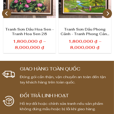
Tranh Sơn Dầu Hoa Sen -
Tranh Sơn Dầu Phong
Tranh Hoa Sen 28
Cảnh - Tranh Phong Cảnh
Châu Âu
1,800,000
₫
–
1,800,000
₫
–
K
K
8,000,000
₫
8,000,000
₫
h
h
o
o
ả
ả
GIAO HÀNG TOÀN QUỐC
n
n
Đóng gói cẩn thận, vận chuyển an toàn đến tận
g
g
tay khách hàng trên toàn quốc.
g
g
i
i
ĐỔI TRẢ LINH HOẠT
á
á
:
:
Hỗ trợ đổi hoặc chỉnh sửa tranh nếu sản phẩm
t
t
không đúng mẫu hoặc bị lỗi khi giao hàng.