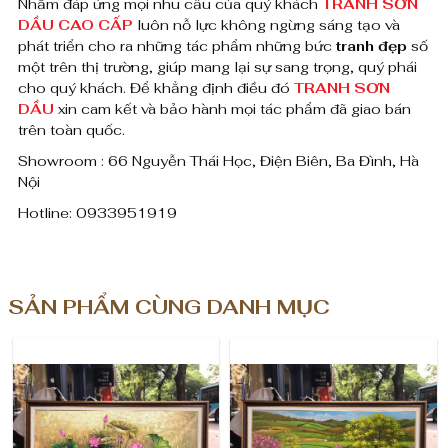
Nhằm đáp ứng mọi nhu cầu của quý khách
TRANH SƠ
N
DẦU CAO CẤP
luôn nỗ lực không ngừng sáng tạo và
phát triển cho ra những tác phẩm những bức
tranh đẹp
số
một trên thị trường, giúp mang lại sự sang trọng, quý phái
cho quý khách. Để khẳng định điều đó
TRANH SƠN
DẦU
xin cam kết và bảo hành mọi tác phẩm đã giao bán
trên toàn quốc.
Showroom : 66 Nguyễn Thái Học, Điện Biên, Ba Đình, Hà
Nội
Hotline: 0933951919
SẢN PHẨM CÙNG DANH MỤC