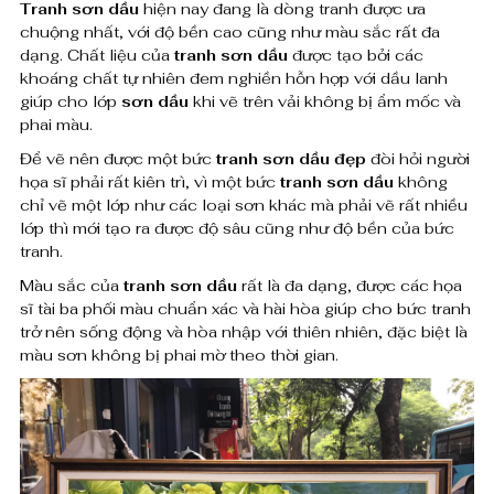
0
Tranh sơn dầu
hiện nay đang là dòng tranh được ưa
H
chuộng nhất, với độ bền cao cũng như màu sắc rất đa
dạng. Chất liệu của
tranh sơn dầu
được tạo bởi các
o
₫
khoáng chất tự nhiên đem nghiền hỗn hợp với dầu lanh
a
giúp cho lớp
sơn dầu
khi vẽ trên vải không bị ẩm mốc và
đ
phai màu.
S
ế
Để vẽ nên được một bức
tranh sơn dầu đẹp
đòi hỏi người
n
e
họa sĩ phải rất kiên trì, vì một bức
tranh sơn dầu
không
8
chỉ vẽ một lớp như các loại sơn khác mà phải vẽ rất nhiều
n
lớp thì mới tạo ra được độ sâu cũng như độ bền của bức
,
tranh.
-
0
Màu sắc của
tranh sơn dầu
rất là đa dạng, được các họa
T
0
sĩ tài ba phối màu chuẩn xác và hài hòa giúp cho bức tranh
trở nên sống động và hòa nhập với thiên nhiên, đặc biệt là
r
0
màu sơn không bị phai mờ theo thời gian.
,
a
0
n
0
h
0
H