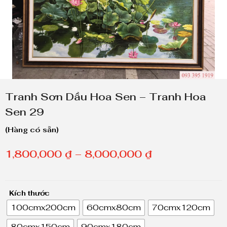
Tranh Sơn Dầu Hoa Sen – Tranh Hoa
Sen 29
(Hàng có sẵn)
K
1,800,000
₫
–
8,000,000
₫
h
o
Kích thước
ả
100cmx200cm
60cmx80cm
70cmx120cm
n
80cmx150cm
90cmx180cm