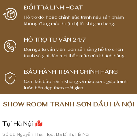
i
i
ĐỔI TRẢ LINH HOẠT
á
á
:
:
Hỗ trợ đổi hoặc chỉnh sửa tranh nếu sản phẩm
t
t
không đúng mẫu hoặc bị lỗi khi giao hàng.
ừ
ừ
1
1
HỖ TRỢ TƯ VẤN 24/7
,
,
Đội ngũ tư vấn viên luôn sẵn sàng hỗ trợ chọn
8
8
tranh và giải đáp mọi thắc mắc của khách hàng.
0
0
0
0
BẢO HÀNH TRANH CHÍNH HÃNG
,
,
0
0
Cam kết bảo hành khung và màu sơn, giúp tranh
luôn bền đẹp theo thời gian.
0
0
0
0
SHOW ROOM TRANH SƠN DẦU HÀ NỘI
₫
₫
đ
đ
Tại Hà Nội
ế
ế
n
n
Số 66 Nguyễn Thái Học, Ba Đình, Hà Nội