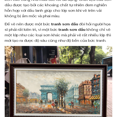
0
T
dầu được tạo bởi các khoáng chất tự nhiên đem nghiền
hỗn hợp với dầu lanh giúp cho lớp sơn khi vẽ trên vải
â
không bị ẩm mốc và phai màu.
₫
n
Để vẽ nên được một bức
tranh sơn dầu
đòi hỏi người họa
đ
sĩ phải rất kiên trì, vì một bức
tranh sơn dầu
không chỉ vẽ
C
ế
một lớp như các loại sơn khác mà phải vẽ rất nhiều lớp thì
n
mới tạo ra được độ sâu cũng như độ bền của bức tranh.
ổ
8
Đ
,
i
0
ể
0
n
0
,
K
0
i
0
ế
0
n