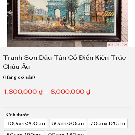
Tranh Sơn Dầu Tân Cổ Điển Kiến Trúc
Châu Âu
(Hàng có sẵn)
K
1,800,000
₫
–
8,000,000
₫
h
o
Kích thước
ả
100cmx200cm
60cmx80cm
70cmx120cm
n
80cmx150cm
90cmx180cm