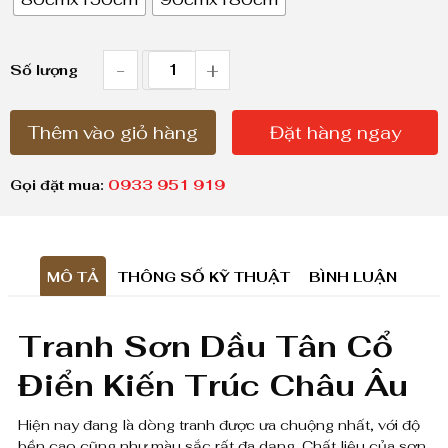
g
g
i
-
+
T
Số lượng
á
r
:
Thêm vào giỏ hàng
Đặt hàng ngay
a
t
n
ừ
Gọi đặt mua:
0933 951 919
h
1
,
S
8
MÔ TẢ
THÔNG SỐ KỸ THUẬT
BÌNH LUẬN
ơ
0
n
0
Tranh Sơn Dầu Tân Cổ
D
,
Điển Kiến Trúc Châu Âu
ầ
0
0
Hiện nay đang là dòng tranh được ưa chuộng nhất, với độ
u
bền cao cũng như màu sắc rất đa dạng. Chất liệu của sơn