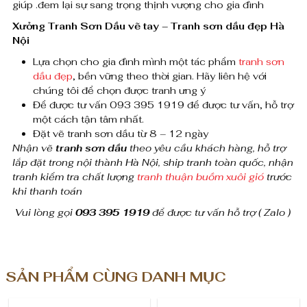
giúp .đem lại sự sang trọng thịnh vượng cho gia đình
l
Xưởng Tranh Sơn Dầu vẽ tay – Tranh sơn dầu đẹp Hà
ư
Nội
Lựa chọn cho gia đình mình một tác phẩm
tranh sơn
ợ
dầu đẹp
, bền vững theo thời gian. Hãy liên hệ với
n
chúng tôi để chọn được tranh ưng ý
Để được tư vấn 093 395 1919 để được tư vấn, hỗ trợ
g
một cách tận tâm nhất.
Đặt vẽ tranh sơn dầu từ 8 – 12 ngày
Nhận vẽ
tranh sơn dầu
theo yêu cầu khách hàng, hỗ trợ
lắp đặt trong nội thành Hà Nội, ship tranh toàn quốc, nhận
tranh kiểm tra chất lượng
tranh thuận buồm xuôi gió
trước
khi thanh toán
Vui lòng gọi
093 395 1919
để được tư vấn hỗ trợ ( Zalo )
SẢN PHẨM CÙNG DANH MỤC