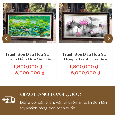
Tranh Sơn Dầu Hoa Sen -
Tranh Sơn Dầu Hoa Sen
Tranh Đầm Hoa Sen Đẹp
Hồng - Tranh Hoa Sen
79
Tinh Khôi 39
1,800,000
₫
–
1,800,000
₫
–
K
K
8,000,000
₫
8,000,000
₫
h
h
o
o
ả
ả
GIAO HÀNG TOÀN QUỐC
n
n
Đóng gói cẩn thận, vận chuyển an toàn đến tận
g
g
tay khách hàng trên toàn quốc.
g
g