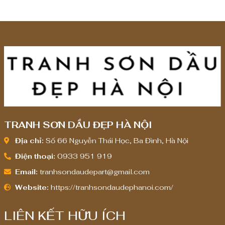
8
8
,
,
0
0
0
0
0
0
,
,
0
0
0
0
0
0
TRANH SƠN DẦU ĐẸP HÀ NỘI
₫
₫
Địa chỉ:
Số 66 Nguyễn Thái Học, Ba Đình, Hà Nội
Điện thoại:
0933 951 919
Email:
tranhsondaudepart@gmail.com
Website:
https://tranhsondaudephanoi.com/
LIÊN KẾT HỮU ÍCH