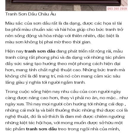
T
₫
Tranh Sơn Dầu Châu Âu
r
Màu sắc của sơn dầu rất là đa dạng, được các họa sĩ tài
ba phối màu chuẩn xác và hài hòa giúp cho bức tranh trở
ú
nên sống động và hòa nhập với thiên nhiên, đặc biệt là
màu sơn không bị phai mờ theo thời gian.
c
Hiện nay
tranh sơn dầu
đang phát triển rất rộng rãi, mẫu
C
tranh cũng rất phong phú và đa dạng với những tác phẩm
đầy sức sáng tạo hướng theo một phong cách hiện đại
h
hơn, mang tính chất nghệ thuật cao. Những bức tranh mà
â
không chỉ là để trang trí, mà nó còn mang cảm xúc sâu
lắng giàu ý nghĩa tới người ngắm tranh.
u
Trong cuộc sống hiện nay nhu cầu của con người ngày
Â
càng được nâng cao hơn, thay vì phải no ăn, no mặc… như
ngày xưa. Thì nay mọi người còn hướng tới những cái đẹp ,
u
những cái mới lạ và biết thưởng thức những thứ được coi là
nghệ thuật, đó là sở thích là đam mê được chiêm ngưỡng
s
những kiệt tác hội họa, với mong muốn được sở hữu một
ố
tác phẩm
tranh sơn dầu
treo trong ngôi nhà của mình,