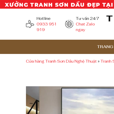
Hotline
Tư vấn 24/7
0933 951
Chat Zalo
919
ngay
TRANG
Cửa hàng Tranh Sơn Dầu Nghệ Thuật
»
Tranh 