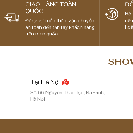
g
g
GIAO HÀNG TOÀN
ĐỔ
QUỐC
g
g
Hỗ 
i
i
nếu
Đóng gói cẩn thận, vận chuyển
hoặ
an toàn đến tận tay khách hàng
á
á
trên toàn quốc.
:
:
t
t
ừ
ừ
SHOW
1
1
,
,
8
8
Tại Hà Nội
0
0
0
0
Số 66 Nguyễn Thái Học, Ba Đình,
Hà Nội
,
,
0
0
0
0
0
0