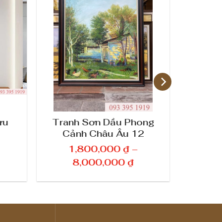
ừu
Tranh Sơn Dầu Phong
Tranh
Cảnh Châu Âu 12
Cảnh T
1,800,000
₫
–
1
K
8,000,000
₫
8
h
o
ả
n