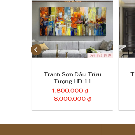
Hoa Sen
Tranh Sơn Dầu Trừu
T
2
Tượng HD 11
₫
–
1,800,000
₫
–
K
K
0
₫
8,000,000
₫
h
h
o
o
ả
ả
n
n