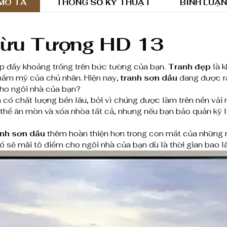
n
MÔ TẢ
THÔNG SỐ KỸ THUẬT
BÌNH LUẬN
D
ầ
rừu Tượng HD 13
u
p đầy khoảng trống trên bức tường của bạn.
Tranh đẹp
là k
T
thẩm mỹ của chủ nhân. Hiện nay,
tranh sơn dầu
đang được rấ
cho ngôi nhà của bạn?
r
có chất lượng bền lâu, bởi vì chúng được làm trên nền vải 
ừ
có thể ăn mòn và xóa nhòa tất cả, nhưng nếu bạn bảo quản kỹ
u
anh sơn dầu
thêm hoàn thiện hơn trong con mắt của những 
ó sẽ mãi tô điểm cho ngôi nhà của bạn dù là thời gian bao lâ
T
ư
ợ
n
g