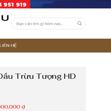
LIÊN HỆ
Dầu Trừu Tượng HD
K
000,000
₫