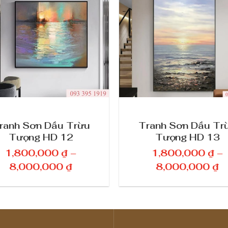
ranh Sơn Dầu Trừu
Tranh Sơn Dầu Tr
Tượng HD 12
Tượng HD 13
1,800,000
₫
–
1,800,000
₫
–
K
K
8,000,000
₫
8,000,000
₫
h
h
o
o
ả
ả
n
n