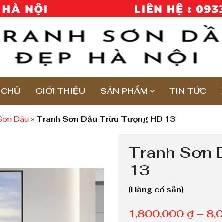
 CHỦ
GIỚI THIỆU
SẢN PHẨM
TIN TỨC
Sơn Dầu
»
Tranh Sơn Dầu Trừu Tượng HD 13
Tranh Sơn 
13
(Hàng có sẵn)
1,800,000
₫
–
8,