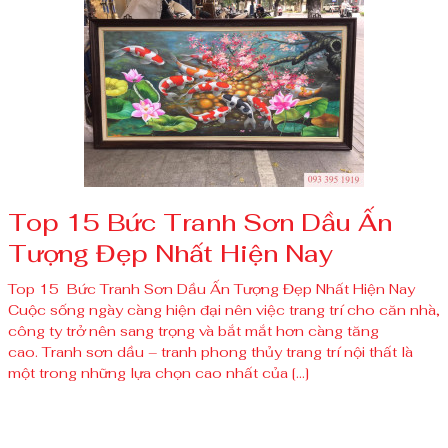
Top 15 Bức Tranh Sơn Dầu Ấn
Tượng Đẹp Nhất Hiện Nay
Top 15 Bức Tranh Sơn Dầu Ấn Tượng Đẹp Nhất Hiện Nay
Cuộc sống ngày càng hiện đại nên việc trang trí cho căn nhà,
công ty trở nên sang trọng và bắt mắt hơn càng tăng
cao. Tranh sơn dầu – tranh phong thủy trang trí nội thất là
một trong những lựa chọn cao nhất của […]