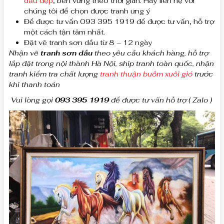
dầu đẹp
, bền vững theo thời gian. Hãy liên hệ với
chúng tôi để chọn được tranh ưng ý
Để được tư vấn 093 395 1919 để được tư vấn, hỗ trợ
một cách tận tâm nhất.
Đặt vẽ tranh sơn dầu từ 8 – 12 ngày
Nhận vẽ
tranh sơn dầu
theo yêu cầu khách hàng, hỗ trợ
lắp đặt trong nội thành Hà Nội, ship tranh toàn quốc, nhận
tranh kiểm tra chất lượng
tranh thuận buồm xuôi gió
trước
khi thanh toán
Vui lòng gọi
093 395 1919
để được tư vấn hỗ trợ ( Zalo )