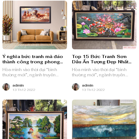
Ý nghĩa bức tranh mã đáo
Top 15 Bức Tranh Sơn
thành công trong phong
Dầu Ấn Tượng Đẹp Nhất
thủy
Hiện Nay
Hòa mình vào thời đại “bình
Hòa mình vào thời đại “bình
thường mới”, ngành truyền
thường mới”, ngành truyền
thông quảng cáo Việt Nam với
thông quảng cáo Việt Nam với
nguồn lực dồi dào và chiến lược
nguồn lực dồi dào và chiến lược
admin
admin
13 Th12 2022
13 Th12 2022
bài bản, sẵn sàng ghi danh trên
bài bản, sẵn sàng ghi danh trên
bản đồ chuyển đổi số toàn cầu.
bản đồ chuyển đổi số toàn cầu.