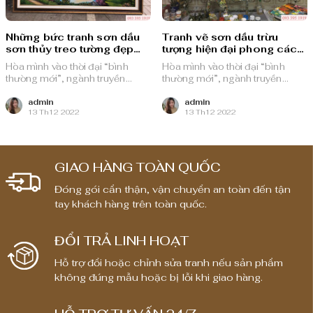
Những bức tranh sơn dầu
Tranh vẽ sơn dầu trừu
sơn thủy treo tường đẹp
tượng hiện đại phong cách
nhất
mới sang trọng
Hòa mình vào thời đại “bình
Hòa mình vào thời đại “bình
thường mới”, ngành truyền
thường mới”, ngành truyền
thông quảng cáo Việt Nam với
thông quảng cáo Việt Nam với
nguồn lực dồi dào và chiến lược
nguồn lực dồi dào và chiến lược
admin
admin
13 Th12 2022
13 Th12 2022
bài bản, sẵn sàng ghi danh trên
bài bản, sẵn sàng ghi danh trên
bản đồ chuyển đổi số toàn cầu.
bản đồ chuyển đổi số toàn cầu.
GIAO HÀNG TOÀN QUỐC
Đóng gói cẩn thận, vận chuyển an toàn đến tận
tay khách hàng trên toàn quốc.
ĐỔI TRẢ LINH HOẠT
Hỗ trợ đổi hoặc chỉnh sửa tranh nếu sản phẩm
không đúng mẫu hoặc bị lỗi khi giao hàng.