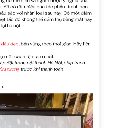
ũng có thể hiểu và ngấm được ý nghĩa của
ọa, đã có rât nhiều các tác phẩm tranh sơn
 sâu sắc với nhân loại sau này. Có một điểm
kiệt tác đó không thể cảm thụ bằng mắt hay
tại hà nội
n dầu đẹp
, bền vững theo thời gian. Hãy liên
ợ một cách tận tâm nhất.
ắp đặt trong nội thành Hà Nội, ship tranh
trừu tượng
trước khi thanh toán
 )