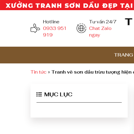
Hotline
Tư vấn 24/7
0933 951
Chat Zalo
919
ngay
TRANG
Tin tức
»
Tranh vẽ sơn dầu trừu tượng hiện
MỤC LỤC