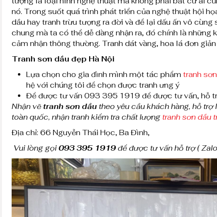
tượng là loại hình nghệ thuật mà không phải bất cứ ai c
nó. Trong suốt quá trình phát triển của nghệ thuật hội h
dầu hay tranh trừu tượng ra đời và để lại dấu ấn vô cùng
chung mà ta có thể dễ dàng nhận ra, đó chính là những 
cảm nhận thông thường. Tranh dát vàng, hoa lá đơn giản 
Tranh sơn dầu đẹp Hà Nội
Lựa chọn cho gia đình mình một tác phẩm
tranh sơ
hệ với chúng tôi để chọn được tranh ưng ý
Để được tư vấn 093 395 1919 để được tư vấn, hỗ tr
Nhận vẽ
tranh sơn dầu
theo yêu cầu khách hàng, hỗ trợ l
toàn quốc, nhận tranh kiểm tra chất lượng
tranh sơn dầu 
Địa chỉ: 66 Nguyễn Thái Học, Ba Đình,
Vui lòng gọi
093 395 1919
để được tư vấn hỗ trợ ( Zalo