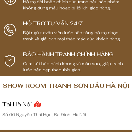
Hỗ trợ đổi hoặc chỉnh sửa tranh nếu sản phẩm
:
không đúng mẫu hoặc bị lỗi khi giao hàng.
t
ừ
HỖ TRỢ TƯ VẤN 24/7
1
Đội ngũ tư vấn viên luôn sẵn sàng hỗ trợ chọn
,
tranh và giải đáp mọi thắc mắc của khách hàng.
8
0
BẢO HÀNH TRANH CHÍNH HÃNG
0
,
Cam kết bảo hành khung và màu sơn, giúp tranh
0
luôn bền đẹp theo thời gian.
0
0
SHOW ROOM TRANH SƠN DẦU HÀ NỘI
₫
Tại Hà Nội
đ
ế
Số 66 Nguyễn Thái Học, Ba Đình, Hà Nội
n
8