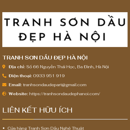
,
0
0
0
,
0
0
0
TRANH SƠN DẦU ĐẸP HÀ NỘI
₫
Địa chỉ:
Số 66 Nguyễn Thái Học, Ba Đình, Hà Nội
Điện thoại:
0933 951 919
Email:
tranhsondaudepart@gmail.com
Website:
https://tranhsondaudephanoi.com/
LIÊN KẾT HỮU ÍCH
Cửa hàng Tranh Sơn Dầu Nghệ Thuật