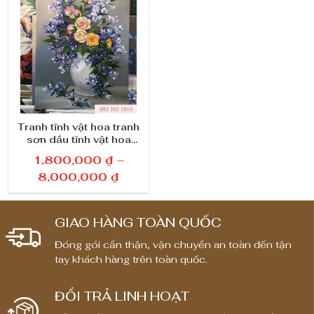
Tranh tĩnh vật hoa tranh
sơn dầu tĩnh vật hoa
hồng đẹp
1,800,000
₫
–
K
8,000,000
₫
h
o
GIAO HÀNG TOÀN QUỐC
ả
n
Đóng gói cẩn thận, vận chuyển an toàn đến tận
tay khách hàng trên toàn quốc.
g
g
i
ĐỔI TRẢ LINH HOẠT
á