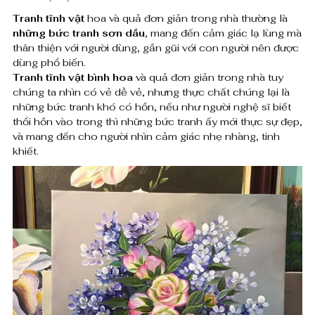
0
t
Tranh tĩnh vật
hoa và quả đơn giản trong nhà thường là
những bức tranh sơn dầu
, mang đến cảm giác lạ lùng mà
h
₫
thân thiện với người dùng, gần gũi với con người nên được
o
dùng phổ biến.
đ
Tranh tĩnh vật bình hoa
và quả đơn giản trong nhà tuy
a
ế
chúng ta nhìn có vẻ dễ vẻ, nhưng thực chất chúng lại là
những bức tranh khó có hồn, nếu như người nghệ sĩ biết
n
t
thổi hồn vào trong thì những bức tranh ấy mới thực sự đẹp,
8
và mang đến cho người nhìn cảm giác nhẹ nhàng, tinh
r
,
khiết.
a
0
n
0
h
0
,
s
0
ơ
0
n
0
d