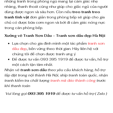
những tranh trong phòng ngủ mang lại cảm giác nhẹ
h
nhàng, thanh thoát cũng như giúp cho giấc ngủ của người
dùng được ngon và sâu hơn. Còn nếu
treo tranh treo
ồ
tranh tĩnh vật
đơn giản trong phòng bếp sẽ giúp cho gia
chủ có được bữa cơm ngon và bớt đi cảm giác nóng nực
n
trong căn phòng bếp.
g
Xưởng vẽ Tranh Sơn Dầu – Tranh sơn dầu đẹp Hà Nội
đ
Lựa chọn cho gia đình mình một tác phẩm
tranh sơn
dầu đẹp
, bền vững theo thời gian. Hãy liên hệ với
ẹ
chúng tôi để chọn được tranh ưng ý
Để được tư vấn 093 395 1919 để được tư vấn, hỗ trợ
p
một cách tận tâm nhất.
s
Nhận vẽ
tranh sơn dầu
theo yêu cầu khách hàng, hỗ trợ
lắp đặt trong nội thành Hà Nội, ship tranh toàn quốc, nhận
ố
tranh kiểm tra chất lượng
tranh mã đáo thành công
trước
khi thanh toán
l
Vui lòng gọi
093 395 1919
để được tư vấn hỗ trợ ( Zalo )
ư
ợ