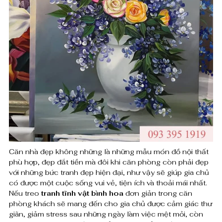
ầ
₫
u
t
ĩ
n
h
v
ậ
Căn nhà đẹp không những là những mẫu món đồ nội thất
t
phù hợp, đẹp đắt tiền mà đôi khi căn phòng còn phải đẹp
với những bức tranh đẹp hiện đại, như vậy sẽ giúp gia chủ
h
có được một cuộc sống vui vẻ, tiện ích và thoải mái nhất.
Nếu treo
tranh tĩnh vật bình hoa
đơn giản trong căn
o
phòng khách sẽ mang đến cho gia chủ được cảm giác thư
a
giãn, giảm stress sau những ngày làm việc mệt mỏi, còn