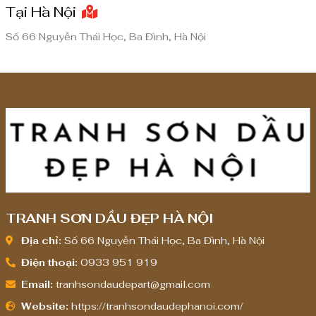
Tại Hà Nội
ế
ế
n
n
Số 66 Nguyễn Thái Học, Ba Đình, Hà Nội
8
8
,
,
0
0
0
0
0
0
,
,
0
0
0
0
0
0
TRANH SƠN DẦU ĐẸP HÀ NỘI
₫
₫
Địa chỉ:
Số 66 Nguyễn Thái Học, Ba Đình, Hà Nội
Điện thoại:
0933 951 919
Email:
tranhsondaudepart@gmail.com
Website:
https://tranhsondaudephanoi.com/