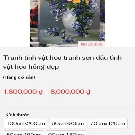
Tranh tĩnh vật hoa tranh sơn dầu tĩnh
vật hoa hồng đẹp
(Hàng có sẵn)
K
1,800,000
₫
–
8,000,000
₫
h
o
Kích thước
ả
100cmx200cm
60cmx80cm
70cmx120cm
n
80cmx150cm
90cmx180cm