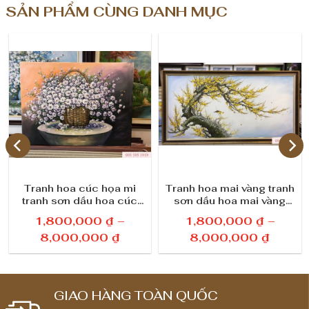
n
SẢN PHẨM CÙNG DANH MỤC
g
Tranh hoa cúc họa mi
Tranh hoa mai vàng tranh
tranh sơn dầu hoa cúc
sơn dầu hoa mai vàng
họa mi đẹp mong manh
khai hoa phú quý
1,800,000
₫
–
1,800,000
₫
–
K
K
8,000,000
₫
8,000,000
₫
h
h
o
o
ả
ả
GIAO HÀNG TOÀN QUỐC
n
n