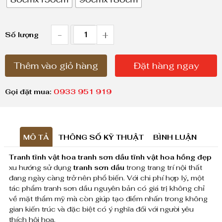
g
g
i
-
+
T
Số lượng
á
r
:
Thêm vào giỏ hàng
Đặt hàng ngay
a
t
n
ừ
Gọi đặt mua:
0933 951 919
h
1
,
t
8
MÔ TẢ
THÔNG SỐ KỸ THUẬT
BÌNH LUẬN
ĩ
0
Tranh tĩnh vật hoa tranh sơn dầu tĩnh vật hoa hồng đẹp
n
0
xu hướng sử dụng
tranh sơn dầu
trong trang trí nội thất
h
đang ngày càng trở nên phổ biến. Với chi phí hợp lý, một
,
tác phẩm tranh sơn dầu nguyên bản có giá trị không chỉ
v
0
về mặt thẩm mỹ mà còn giúp tạo điểm nhấn trong không
0
gian kiến trúc và đặc biệt có ý nghĩa đối với người yêu
ậ
thích hội họa.