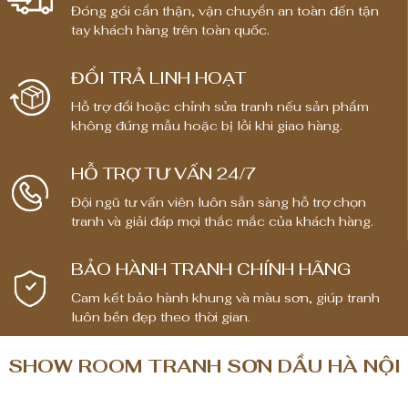
Đóng gói cẩn thận, vận chuyển an toàn đến tận
g
g
tay khách hàng trên toàn quốc.
g
g
i
i
ĐỔI TRẢ LINH HOẠT
á
á
:
:
Hỗ trợ đổi hoặc chỉnh sửa tranh nếu sản phẩm
t
t
không đúng mẫu hoặc bị lỗi khi giao hàng.
ừ
ừ
1
1
HỖ TRỢ TƯ VẤN 24/7
,
,
Đội ngũ tư vấn viên luôn sẵn sàng hỗ trợ chọn
8
8
tranh và giải đáp mọi thắc mắc của khách hàng.
0
0
0
0
BẢO HÀNH TRANH CHÍNH HÃNG
,
,
0
0
Cam kết bảo hành khung và màu sơn, giúp tranh
luôn bền đẹp theo thời gian.
0
0
0
0
SHOW ROOM TRANH SƠN DẦU HÀ NỘI
₫
₫
đ
đ