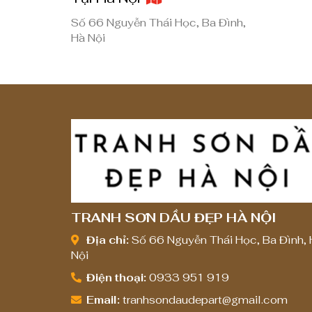
0
0
0
0
Số 66 Nguyễn Thái Học, Ba Đình,
Hà Nội
,
,
0
0
0
0
0
0
₫
₫
đ
đ
ế
ế
n
n
8
8
TRANH SƠN DẦU ĐẸP HÀ NỘI
,
,
Địa chỉ:
Số 66 Nguyễn Thái Học, Ba Đình, 
0
0
Nội
0
0
Điện thoại:
0933 951 919
0
0
Email:
tranhsondaudepart@gmail.com
,
,