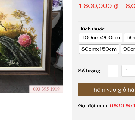
1,800,000
₫
–
8,
Kích thước
100cmx200cm
60
80cmx150cm
90c
-
T
Số lượng
r
Thêm vào giỏ h
a
n
Gọi đặt mua:
0933 951
h
h