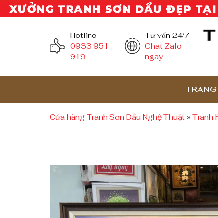
Hotline
Tư vấn 24/7
0933 951
Chat Zalo
919
ngay
TRANG
Cửa hàng Tranh Sơn Dầu Nghệ Thuật
»
Tranh 