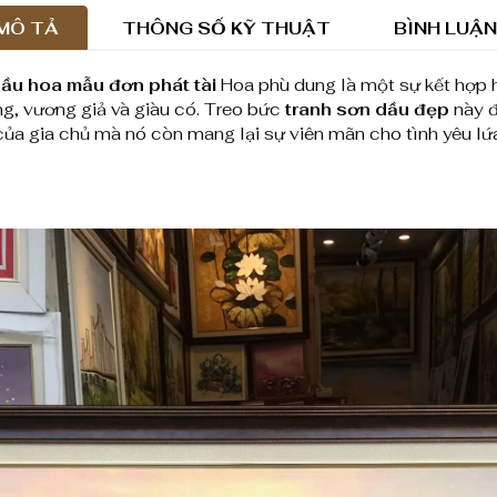
o
MÔ TẢ
THÔNG SỐ KỸ THUẬT
BÌNH LUẬN
a
m
dầu hoa mẫu đơn phát tài
Hoa phù dung là một sự kết hợp 
g, vương giả và giàu có. Treo bức
tranh sơn dầu đẹp
này đ
ẫ
a gia chủ mà nó còn mang lại sự viên mãn cho tình yêu lứa
u
đ
ơ
n
s
a
n
g
t