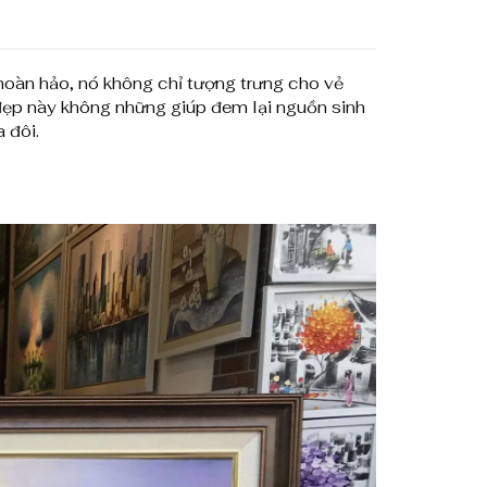
0
0
hoàn hảo, nó không chỉ tượng trưng cho vẻ
,
ẹp này không những giúp đem lại nguồn sinh
0
 đôi.
0
0
₫
đ
ế
n
8
,
0
0