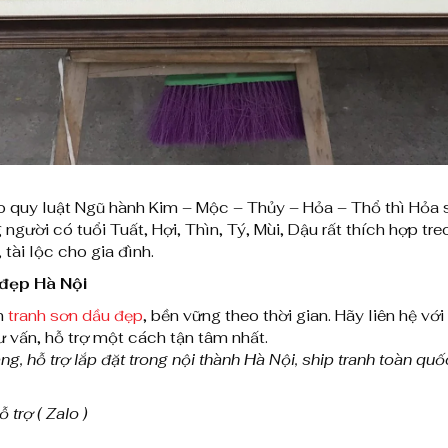
d
ầ
u
h
o
a
quy luật Ngũ hành Kim – Mộc – Thủy – Hỏa – Thổ thì Hỏa 
m
người có tuổi Tuất, Hợi, Thìn, Tý, Mùi, Dậu rất thích hợp tre
tài lộc cho gia đình.
ẫ
đẹp Hà Nội
u
m
tranh sơn dầu đẹp
, bền vững theo thời gian. Hãy liên hệ v
đ
vấn, hỗ trợ một cách tận tâm nhất.
g, hỗ trợ lắp đặt trong nội thành Hà Nội, ship tranh toàn quố
ơ
n
 trợ ( Zalo )
p