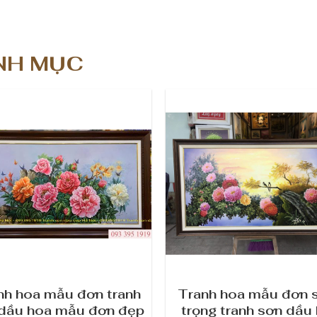
h
á
NH MỤC
t
t
à
i
s
ố
l
ư
ợ
nh hoa mẫu đơn tranh
Tranh hoa mẫu đơn 
n
dầu hoa mẫu đơn đẹp
trọng tranh sơn dầu