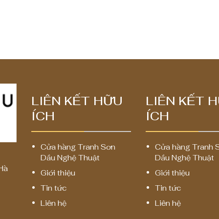
0
0
0
0
,
,
0
0
0
0
0
0
₫
₫
LIÊN KẾT HỮU
LIÊN KẾT 
đ
đ
ÍCH
ÍCH
ế
ế
n
n
8
8
Cửa hàng Tranh Sơn
Cửa hàng Tranh 
Dầu Nghệ Thuật
Dầu Nghệ Thuật
,
,
Hà
Giới thiệu
0
Giới thiệu
0
0
0
Tin tức
Tin tức
0
0
Liên hệ
Liên hệ
,
,