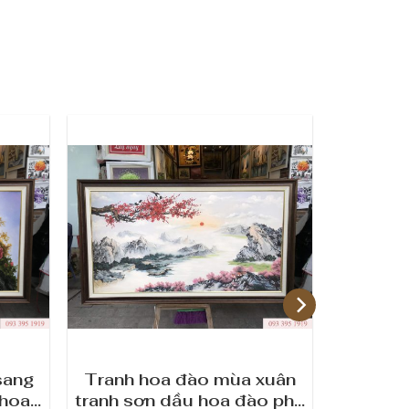
sang
Tranh hoa đào mùa xuân
Tranh h
 hoa
tranh sơn dầu hoa đào phú
tranh s