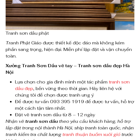
ậ
₫
t
Tranh sơn dầu phật
đ
Tranh Phật
Giáo được thiết kế độc đáo mà không kém
ẹ
phần sang trọng, hiện đại. Miễn phí lặp đặt và vận chuyển
p
toàn.
Xưởng Tranh Sơn Dầu vẽ tay – Tranh sơn dầu đẹp Hà
9
Nội
9
Lựa chọn cho gia đình mình một tác phẩm
tranh sơn
dầu đẹp
, bền vững theo thời gian. Hãy liên hệ với
9
chúng tôi để chọn được tranh ưng ý
9
Để được tư vấn 093 395 1919 để được tư vấn, hỗ trợ
một cách tận tâm nhất.
s
Đặt vẽ tranh sơn dầu từ 8 – 12 ngày
Nhận vẽ
tranh sơn dầu
theo yêu cầu khách hàng, hỗ trợ
ố
lắp đặt trong nội thành Hà Nội, ship tranh toàn quốc, nhận
tranh kiểm tra chất lượng
tranh thuận buồm xuôi gió
trước
l