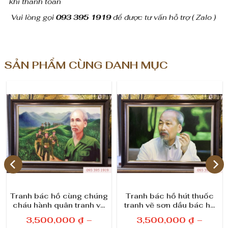
khi thanh toán
ư
Vui lòng gọi
093 395 1919
để được tư vấn hỗ trợ ( Zalo )
ợ
n
SẢN PHẨM CÙNG DANH MỤC
g
Tranh bác hồ cùng chúng
Tranh bác hồ hút thuốc
cháu hành quân tranh vẽ
tranh vẽ sơn dầu bác hồ
sơn dầu bác hồ đẹp
đẹp treo phòng làm việc
3,500,000
₫
–
3,500,000
₫
–