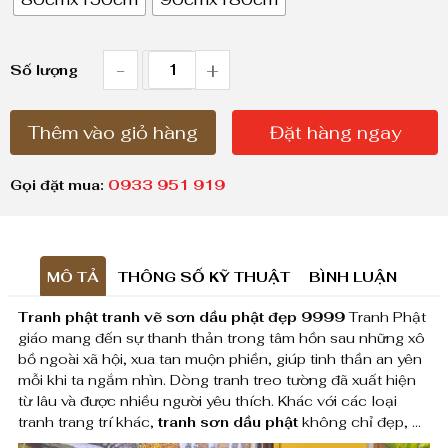
g
g
i
-
+
T
Số lượng
á
r
:
Thêm vào giỏ hàng
Đặt hàng ngay
a
t
n
ừ
Gọi đặt mua:
0933 951 919
h
1
,
p
8
MÔ TẢ
THÔNG SỐ KỸ THUẬT
BÌNH LUẬN
h
0
Tranh phật tranh vẽ sơn dầu phật đẹp 9999
Tranh Phật
ậ
0
giáo mang đến sự thanh thản trong tâm hồn sau những xô
t
bồ ngoài xã hội, xua tan muộn phiền, giúp tinh thần an yên
,
mỗi khi ta ngắm nhìn. Dòng tranh treo tường đã xuất hiện
t
0
từ lâu và được nhiều người yêu thích. Khác với các loại
0
tranh trang trí khác,
tranh
sơn dầu phật
không chỉ đẹp, …
r