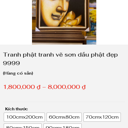
Tranh phật tranh vẽ sơn dầu phật đẹp
9999
(Hàng có sẵn)
K
1,800,000
₫
–
8,000,000
₫
h
o
Kích thước
ả
100cmx200cm
60cmx80cm
70cmx120cm
n
80cmx150cm
90cmx180cm