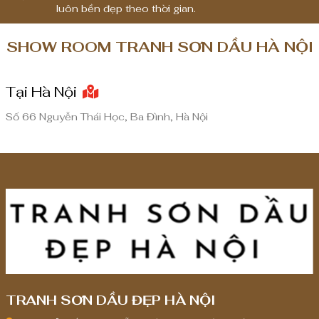
luôn bền đẹp theo thời gian.
0
0
0
0
SHOW ROOM TRANH SƠN DẦU HÀ NỘI
₫
₫
đ
đ
Tại Hà Nội
ế
ế
n
n
Số 66 Nguyễn Thái Học, Ba Đình, Hà Nội
6
6
,
,
0
0
0
0
0
0
,
,
0
0
0
0
0
0
TRANH SƠN DẦU ĐẸP HÀ NỘI
₫
₫