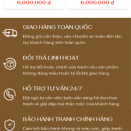
K
K
6,000,000
₫
6,000,000
₫
h
h
o
o
ả
ả
GIAO HÀNG TOÀN QUỐC
n
n
Đóng gói cẩn thận, vận chuyển an toàn đến tận
g
g
tay khách hàng trên toàn quốc.
g
g
i
i
ĐỔI TRẢ LINH HOẠT
á
á
:
:
Hỗ trợ đổi hoặc chỉnh sửa tranh nếu sản phẩm
t
t
không đúng mẫu hoặc bị lỗi khi giao hàng.
ừ
ừ
3
3
HỖ TRỢ TƯ VẤN 24/7
,
,
Đội ngũ tư vấn viên luôn sẵn sàng hỗ trợ chọn
5
5
tranh và giải đáp mọi thắc mắc của khách hàng.
0
0
0
0
BẢO HÀNH TRANH CHÍNH HÃNG
,
,
0
0
Cam kết bảo hành khung và màu sơn, giúp tranh