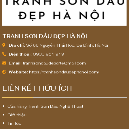
,
,
0
0
0
0
0
0
TRANH SƠN DẦU ĐẸP HÀ NỘI
₫
₫
Địa chỉ:
Số 66 Nguyễn Thái Học, Ba Đình, Hà Nội
Điện thoại:
0933 951 919
Email:
tranhsondaudepart@gmail.com
Website:
https://tranhsondaudephanoi.com/
LIÊN KẾT HỮU ÍCH
Cửa hàng Tranh Sơn Dầu Nghệ Thuật
Giới thiệu
Tin tức