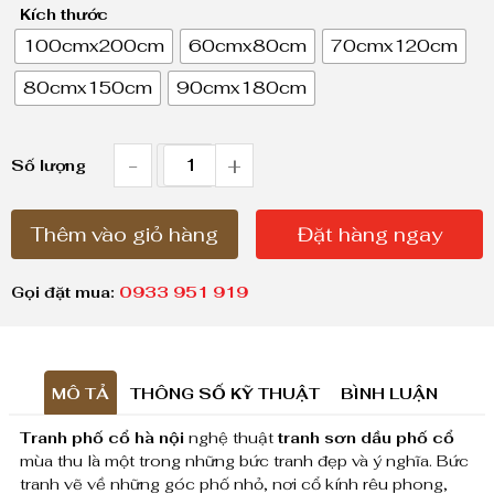
Kích thước
ả
100cmx200cm
60cmx80cm
70cmx120cm
n
80cmx150cm
90cmx180cm
g
g
i
-
+
T
Số lượng
á
r
:
Thêm vào giỏ hàng
Đặt hàng ngay
a
t
n
ừ
Gọi đặt mua:
0933 951 919
h
1
,
p
8
MÔ TẢ
THÔNG SỐ KỸ THUẬT
BÌNH LUẬN
h
0
Tranh phố cổ hà nội
nghệ thuật
tranh sơn dầu phố cổ
ố
0
mùa thu là một trong những bức tranh đẹp và ý nghĩa. Bức
c
tranh vẽ về những góc phố nhỏ, nơi cổ kính rêu phong,
,