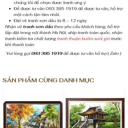
chúng tôi để chọn được tranh ưng ý
u
Để được tư vấn 093 395 1919 để được tư vấn, hỗ trợ
một cách tận tâm nhất.
p
Đặt vẽ tranh sơn dầu từ 8 – 12 ngày
Nhận vẽ
tranh sơn dầu
theo yêu cầu khách hàng, hỗ trợ
h
lắp đặt trong nội thành Hà Nội, ship tranh toàn quốc, nhận
tranh kiểm tra chất lượng
tranh thuận buồm xuôi gió
trước
ố
khi thanh toán
c
Vui lòng gọi
093 395 1919
để được tư vấn hỗ trợ ( Zalo )
ổ
m
SẢN PHẨM CÙNG DANH MỤC
ù
a
t
h
u