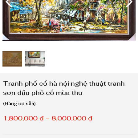
Tranh phố cổ hà nội nghệ thuật tranh
sơn dầu phố cổ mùa thu
(Hàng có sẵn)
K
1,800,000
₫
–
8,000,000
₫
h
o