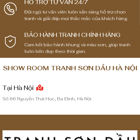
HỖ TRỢ TƯ VẤN 24/7
,
,
Đội ngũ tư vấn viên luôn sẵn sàng hỗ trợ chọn
8
8
tranh và giải đáp mọi thắc mắc của khách hàng.
0
0
0
0
BẢO HÀNH TRANH CHÍNH HÃNG
,
,
0
0
Cam kết bảo hành khung và màu sơn, giúp tranh
luôn bền đẹp theo thời gian.
0
0
0
0
SHOW ROOM TRANH SƠN DẦU HÀ NỘI
₫
₫
đ
đ
Tại Hà Nội
ế
ế
n
n
Số 66 Nguyễn Thái Học, Ba Đình, Hà Nội
8
8
,
,
0
0
0
0
0
0