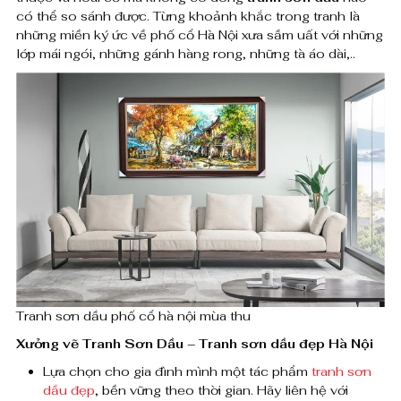
u
có thể so sánh được. Từng khoảnh khắc trong tranh là
0
những miền ký ức về phố cổ Hà Nội xưa sầm uất với những
ậ
0
lớp mái ngói, những gánh hàng rong, những tà áo dài,..
t
t
₫
r
a
n
h
s
ơ
Tranh sơn dầu phố cổ hà nội mùa thu
n
Xưởng vẽ Tranh Sơn Dầu – Tranh sơn dầu đẹp Hà Nội
d
Lựa chọn cho gia đình mình một tác phẩm
tranh sơn
dầu đẹp
, bền vững theo thời gian. Hãy liên hệ với
ầ