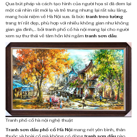
Qua bút pháp và cách tạo hình của người họa sĩ đã đem lại
ổ
0
một cái nhìn rất mới lạ và trẻ trung nhưng lại rất sâu lắng,
0
mang hoài niệm về Hà Nội xưa. là bức
tranh treo tường
h
trang trí rất đẹp, phù hợp với nhiều không gian như không
0
à
gian gia đình,… bởi tranh phố cổ hà nội mang lại cho người
xem sự thư thái về tâm hồn khi ngắm
tranh sơn dầu
.
n
₫
ộ
đ
i
ế
n
n
8
g
,
h
0
ệ
0
t
0
Tranh phố cổ hà nội nghệ thuật
,
h
Tranh sơn dầu phố cổ Hà Nội
mang nét yên bình, thân
0
thuộc và hoài cổ mà không có dòng
tranh sơn dầu
nào