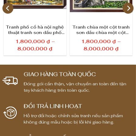
s
ố
l
Tranh phố cổ hà nội nghệ
Tranh chùa một cột tranh
thuật tranh sơn dầu phố
sơn dầu chùa một cột
ư
cổ mùa thu
quà tặng
1,800,000
₫
–
1,800,000
₫
–
ợ
K
K
8,000,000
₫
8,000,000
₫
h
h
n
o
o
g
ả
ả
GIAO HÀNG TOÀN QUỐC
n
n
Đóng gói cẩn thận, vận chuyển an toàn đến tận
g
g
tay khách hàng trên toàn quốc.
g
g
i
i
ĐỔI TRẢ LINH HOẠT
á
á
:
:
Hỗ trợ đổi hoặc chỉnh sửa tranh nếu sản phẩm
t
t
không đúng mẫu hoặc bị lỗi khi giao hàng.
ừ
ừ
1
1