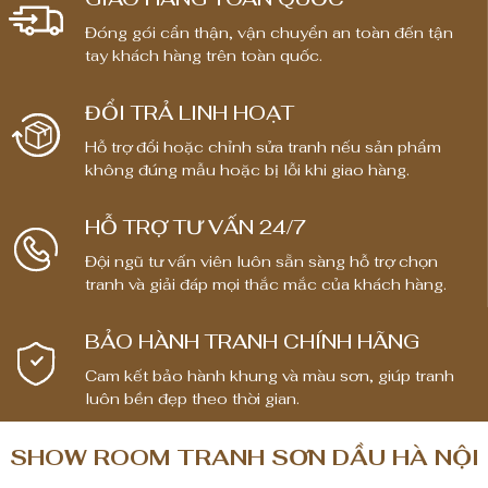
n
n
Đóng gói cẩn thận, vận chuyển an toàn đến tận
g
g
tay khách hàng trên toàn quốc.
g
g
i
i
ĐỔI TRẢ LINH HOẠT
á
á
:
:
Hỗ trợ đổi hoặc chỉnh sửa tranh nếu sản phẩm
t
t
không đúng mẫu hoặc bị lỗi khi giao hàng.
ừ
ừ
1
1
HỖ TRỢ TƯ VẤN 24/7
,
,
Đội ngũ tư vấn viên luôn sẵn sàng hỗ trợ chọn
8
8
tranh và giải đáp mọi thắc mắc của khách hàng.
0
0
0
0
BẢO HÀNH TRANH CHÍNH HÃNG
,
,
0
0
Cam kết bảo hành khung và màu sơn, giúp tranh
luôn bền đẹp theo thời gian.
0
0
0
0
SHOW ROOM TRANH SƠN DẦU HÀ NỘI
₫
₫