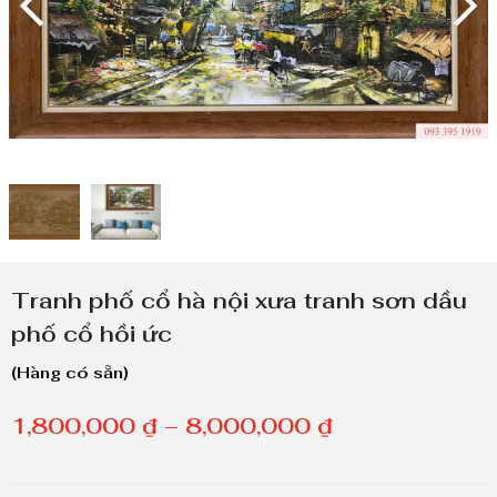
Tranh phố cổ hà nội xưa tranh sơn dầu
phố cổ hồi ức
(Hàng có sẵn)
K
1,800,000
₫
–
8,000,000
₫
h
o