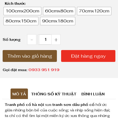
Kích thước
ả
100cmx200cm
60cmx80cm
70cmx120cm
n
80cmx150cm
90cmx180cm
g
g
i
-
+
T
Số lượng
á
r
:
Thêm vào giỏ hàng
Đặt hàng ngay
a
t
n
ừ
Gọi đặt mua:
0933 951 919
h
1
,
p
8
MÔ TẢ
THÔNG SỐ KỸ THUẬT
BÌNH LUẬN
h
0
Tranh phố cổ hà nội
xưa
tranh sơn dầu phố cổ
hồi ức
ố
0
giữa những bộn bề của cuộc sống; và nhịp sống hiện đại;
c
ta chỉ có thể tìm lại một miền ký ức xưa thông qua những
,