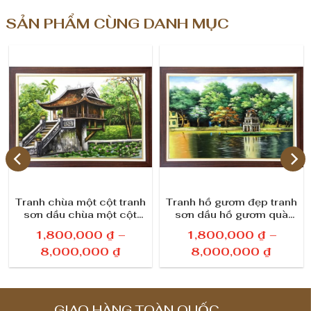
SẢN PHẨM CÙNG DANH MỤC
Tranh chùa một cột tranh
Tranh hồ gươm đẹp tranh
sơn dầu chùa một cột
sơn dầu hồ gươm quà
quà tặng
tặng
1,800,000
₫
–
1,800,000
₫
–
K
K
8,000,000
₫
8,000,000
₫
h
h
o
o
ả
ả
GIAO HÀNG TOÀN QUỐC