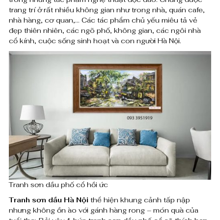
n
trang trí ở rất nhiều không gian như trong nhà, quán cafe,
0
nhà hàng, cơ quan,… Các tác phẩm chủ yếu miêu tả vẻ
h
0
đẹp thiên nhiên, các ngõ phố, không gian, các ngôi nhà
s
cổ kính, cuộc sống sinh hoạt và con người Hà Nội.
ơ
₫
n
d
ầ
u
p
h
ố
Tranh sơn dầu phố cổ hồi ức
c
Tranh sơn dầu Hà Nội
thể hiện khung cảnh tấp nập
nhưng không ồn ào với gánh hàng rong – món quà của
ổ