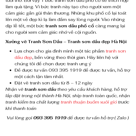
tuổi thơ. Bởi vậy 1 bức tranh sơn dầu phố cổ sẽ thích hợp
làm quà tặng. Vì bức tranh này tạo cho người xem một
h
cảm giác gần gũi thân thương. Những khu phố cổ lại toát
ồ
lên một vẻ đẹp kì lạ làm đắm say lòng người. Vào những
dịp lễ tết, một bức
tranh sơn dầu phố cổ
càng mang lại
i
cho người xem cảm giác nhớ về cội nguồn.
ứ
Xưởng vẽ Tranh Sơn Dầu – Tranh sơn dầu đẹp Hà Nội
Lựa chọn cho gia đình mình một tác phẩm
tranh sơn
c
dầu đẹp
, bền vững theo thời gian. Hãy liên hệ với
s
chúng tôi để chọn được tranh ưng ý
Để được tư vấn 093 395 1919 để được tư vấn, hỗ trợ
ố
một cách tận tâm nhất.
Đặt vẽ tranh sơn dầu từ 8 – 12 ngày
l
Nhận vẽ
tranh sơn dầu
theo yêu cầu khách hàng, hỗ trợ
ư
lắp đặt trong nội thành Hà Nội, ship tranh toàn quốc, nhận
tranh kiểm tra chất lượng
tranh thuận buồm xuôi gió
trước
ợ
khi thanh toán
n
Vui lòng gọi
093 395 1919
để được tư vấn hỗ trợ ( Zalo )
g