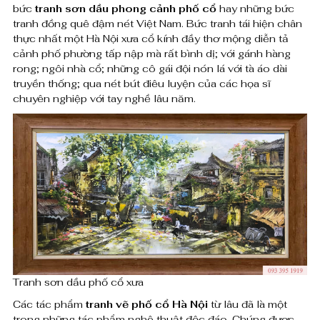
bức
tranh sơn dầu phong cảnh phố cổ
hay những bức
ổ
0
tranh đồng quê đậm nét Việt Nam. Bức tranh tái hiện chân
0
thực nhất một Hà Nội xưa cổ kính đầy thơ mộng diễn tả
h
cảnh phố phường tấp nập mà rất bình dị; với gánh hàng
0
à
rong; ngôi nhà cổ; những cô gái đội nón lá với tà áo dài
truyền thống; qua nét bút điêu luyện của các họa sĩ
n
chuyên nghiệp với tay nghề lâu năm.
₫
ộ
đ
i
ế
n
x
8
ư
,
a
0
t
0
r
0
Tranh sơn dầu phố cổ xưa
,
a
Các tác phẩm
tranh vẽ phố cổ Hà Nội
từ lâu đã là một
0
trong những tác phẩm nghệ thuật độc đáo. Chúng được