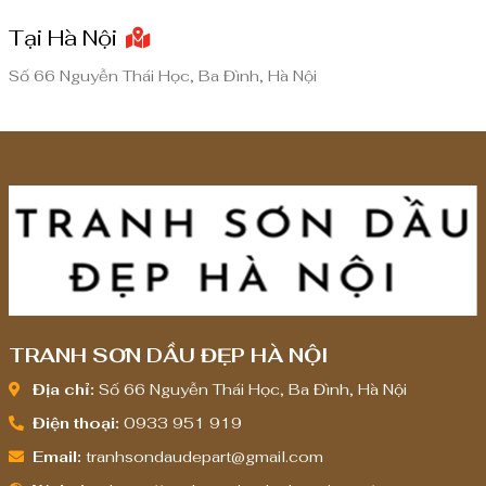
đ
đ
Tại Hà Nội
ế
ế
n
n
Số 66 Nguyễn Thái Học, Ba Đình, Hà Nội
8
8
,
,
0
0
0
0
0
0
,
,
0
0
0
0
0
0
TRANH SƠN DẦU ĐẸP HÀ NỘI
₫
₫
Địa chỉ:
Số 66 Nguyễn Thái Học, Ba Đình, Hà Nội
Điện thoại:
0933 951 919
Email:
tranhsondaudepart@gmail.com