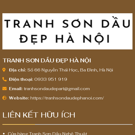
0
0
0
0
0
0
,
,
0
0
0
0
0
0
TRANH SƠN DẦU ĐẸP HÀ NỘI
₫
₫
Địa chỉ:
Số 66 Nguyễn Thái Học, Ba Đình, Hà Nội
Điện thoại:
0933 951 919
Email:
tranhsondaudepart@gmail.com
Website:
https://tranhsondaudephanoi.com/
LIÊN KẾT HỮU ÍCH
Cửa hàng Tranh Sơn Dầu Nghệ Thuật