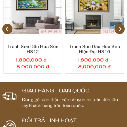
2
₫
s
ố
l
ư
Tranh Sơn Dầu Hoa Sen
Tranh Sơn Dầu Hoa Sen
HS12
Hiện Đại HS16
ợ
1,800,000
₫
–
1,800,000
₫
–
n
K
K
8,000,000
₫
8,000,000
₫
h
h
g
o
o
ả
ả
GIAO HÀNG TOÀN QUỐC
n
n
Đóng gói cẩn thận, vận chuyển an toàn đến tận
g
g
tay khách hàng trên toàn quốc.
g
g
i
i
ĐỔI TRẢ LINH HOẠT
á
á