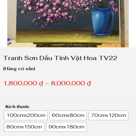
Tranh Sơn Dầu Tĩnh Vật Hoa TV22
(Hàng có sẵn)
K
1,800,000
₫
–
8,000,000
₫
h
o
Kích thước
ả
100cmx200cm
60cmx80cm
70cmx120cm
n
80cmx150cm
90cmx180cm
g