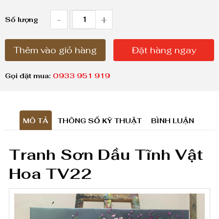
g
i
-
+
T
Số lượng
á
r
:
Thêm vào giỏ hàng
Đặt hàng ngay
a
t
n
ừ
Gọi đặt mua:
0933 951 919
h
1
,
S
8
MÔ TẢ
THÔNG SỐ KỸ THUẬT
BÌNH LUẬN
ơ
0
n
0
Tranh Sơn Dầu Tĩnh Vật
D
,
Hoa TV22
ầ
0
0
u
0
T