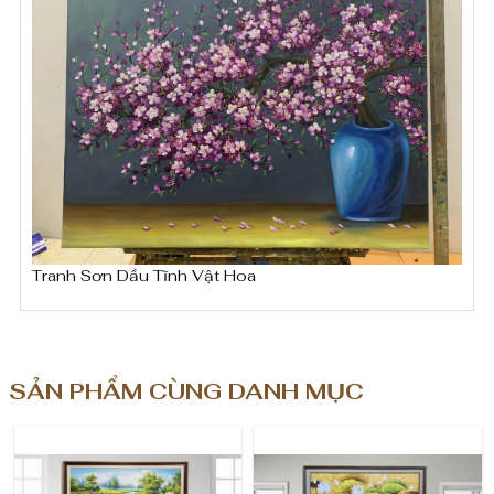
ĩ
₫
n
đ
h
ế
n
V
8
ậ
,
t
0
H
0
Tranh Sơn Dầu Tĩnh Vật Hoa
o
0
,
a
0
T
SẢN PHẨM CÙNG DANH MỤC
0
V
0
2