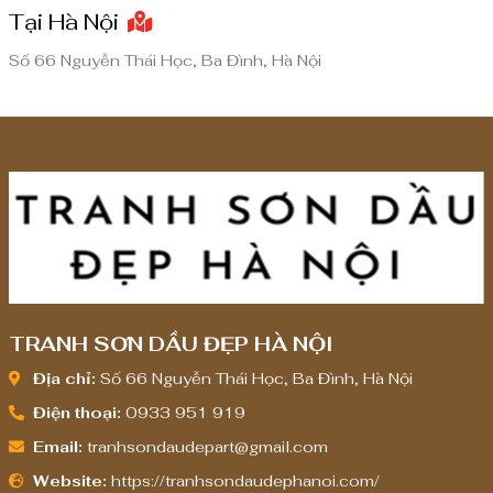
Tại Hà Nội
8
8
,
,
Số 66 Nguyễn Thái Học, Ba Đình, Hà Nội
0
0
0
0
0
0
,
,
0
0
0
0
0
0
₫
₫
TRANH SƠN DẦU ĐẸP HÀ NỘI
Địa chỉ:
Số 66 Nguyễn Thái Học, Ba Đình, Hà Nội
Điện thoại:
0933 951 919
Email:
tranhsondaudepart@gmail.com
Website:
https://tranhsondaudephanoi.com/