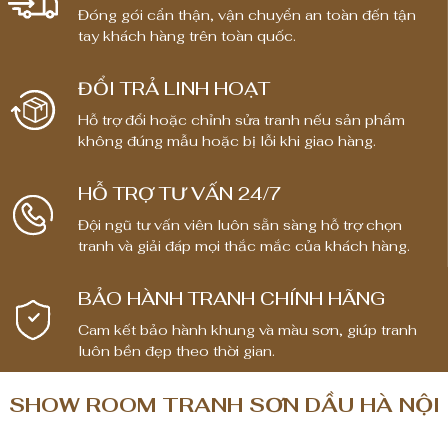
0
0
i
i
Đóng gói cẩn thận, vận chuyển an toàn đến tận
tay khách hàng trên toàn quốc.
á
á
₫
₫
₫
₫
:
:
đ
đ
t
t
ĐỔI TRẢ LINH HOẠT
ế
ế
ừ
ừ
n
n
Hỗ trợ đổi hoặc chỉnh sửa tranh nếu sản phẩm
1
1
không đúng mẫu hoặc bị lỗi khi giao hàng.
8
8
,
,
,
,
8
8
0
0
HỖ TRỢ TƯ VẤN 24/7
0
0
0
0
Đội ngũ tư vấn viên luôn sẵn sàng hỗ trợ chọn
0
0
0
0
tranh và giải đáp mọi thắc mắc của khách hàng.
,
,
,
,
0
0
0
0
BẢO HÀNH TRANH CHÍNH HÃNG
0
0
0
0
0
0
Cam kết bảo hành khung và màu sơn, giúp tranh
0
0
luôn bền đẹp theo thời gian.
₫
₫
₫
₫
đ
đ
SHOW ROOM TRANH SƠN DẦU HÀ NỘI
ế
ế
n
n